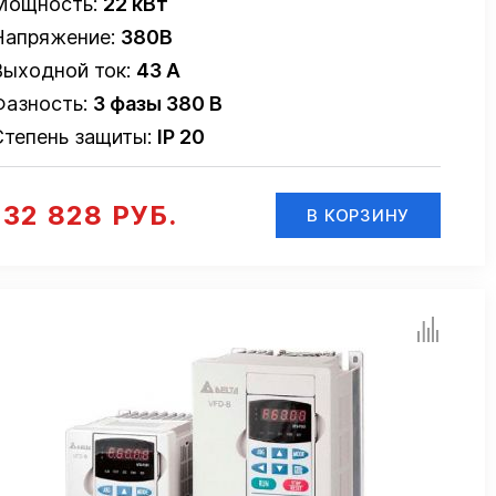
Мощность:
22 кВт
Напряжение:
380В
Выходной ток:
43 А
Фазность:
3 фазы 380 В
Степень защиты:
IP 20
132 828 РУБ.
В КОРЗИНУ