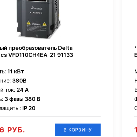
ый преобразователь Delta
nics VFD110CH4EA-21 91133
ть:
11 кВт
ние:
380В
й ток:
24 А
ь:
3 фазы 380 В
 защиты:
IP 20
16 РУБ.
В КОРЗИНУ