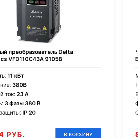
ый преобразователь Delta
nics VFD110C43A 91058
ть:
11 кВт
ние:
380В
й ток:
23 А
ь:
3 фазы 380 В
 защиты:
IP 20
4 РУБ.
В КОРЗИНУ