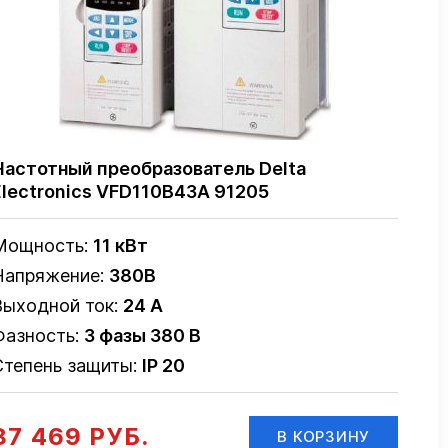
Частотный преобразователь Delta
Electronics VFD110B43A 91205
Мощность:
11 кВт
Напряжение:
380В
Выходной ток:
24 А
Фазность:
3 фазы 380 В
Степень защиты:
IP 20
87 469 РУБ.
В КОРЗИНУ