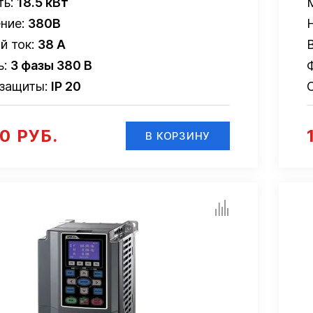
ть:
18.5 кВт
ние:
380В
й ток:
38 А
ь:
3 фазы 380 В
 защиты:
IP 20
10 РУБ.
В КОРЗИНУ