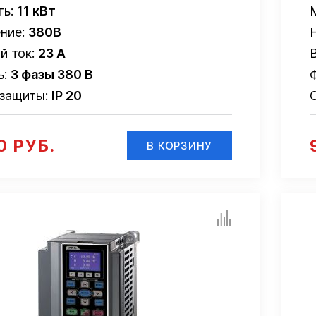
ть:
11 кВт
ние:
380В
й ток:
23 А
ь:
3 фазы 380 В
 защиты:
IP 20
0 РУБ.
В КОРЗИНУ