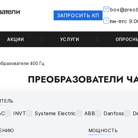
box@preob
ЗАПРОСИТЬ КП
пн-пт
с 9:0
АКЦИИ
УСЛУГИ
ОПРОСН
бразователи 400 Гц
ПРЕОБРАЗОВАТЕЛИ ЧА
ИТЕЛЬ
ЬС
INVT
Systeme Electric
ABB
Danfoss
De
НЕНИЮ
МОЩНОСТЬ