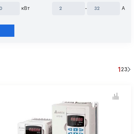
кВт
A
-
1
2
3