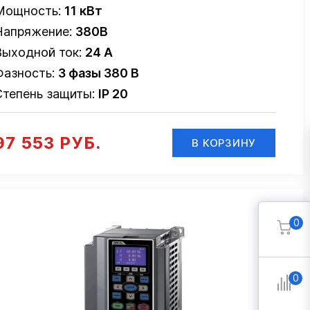
Мощность:
11 кВт
Напряжение:
380В
Выходной ток:
24 А
Фазность:
3 фазы 380 В
Степень защиты:
IP 20
97 553 РУБ.
В КОРЗИНУ
0
0