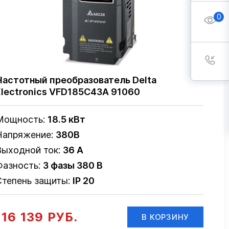
0
Частотный преобразователь Delta
Electronics VFD185C43A 91060
Мощность:
18.5 кВт
Напряжение:
380В
Выходной ток:
36 А
Фазность:
3 фазы 380 В
Степень защиты:
IP 20
116 139 РУБ.
В КОРЗИНУ