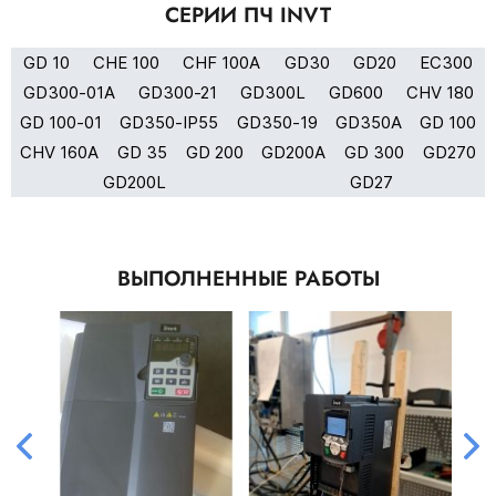
СЕРИИ ПЧ INVT
GD 10
CHE 100
CHF 100A
GD30
GD20
EC300
GD300-01A
GD300-21
GD300L
GD600
CHV 180
GD 100-01
GD350-IP55
GD350-19
GD350A
GD 100
CHV 160A
GD 35
GD 200
GD200A
GD 300
GD270
GD200L
GD27
ВЫПОЛНЕННЫЕ РАБОТЫ