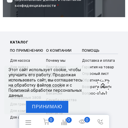
конфиденциальности
*
КАТАЛОГ
ПО ПРИМЕНЕНИЮ
О КОМПАНИИ
ПОМОЩЬ
Для насоса
Почему мы
Доставка и оплата
Для лифта
Портфолио
Гарантия на товар
Этот сайт использует
cookie
, чтобы
Для вентилятора
Услуги
Опросный лист
улучшить его работу. Продолжая
использовать сайт, вы соглашаетесь
Для крана
Акции
Обратная связь
на обработку файлов cookie и с
Для
Дилерам
Возврат и обмен
Политикой обработки персональных
промышленности
Вакансии
Вопрос-ответ
данных
Трехфазные 380В
Служба качества
Для гриндера
Реквизиты
Для компрессора
Контакты
Для станка
0
0
0
+7 (495) 104-90-69