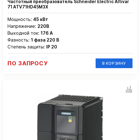
Частотный преобразователь Schneider Electric Altivar
71 ATV71HD45M3X
Мощность:
45 кВт
Напряжение:
220В
Выходной ток:
176 А
Фазность:
1 фаза 220 В
Степень защиты:
IP 20
ПО ЗАПРОСУ
В КОРЗИНУ