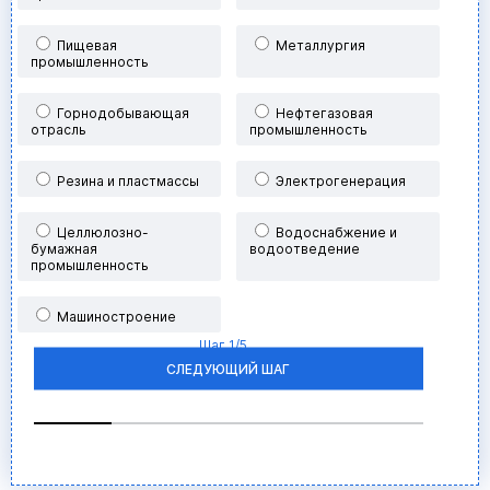
при подтверждении заказа
Формируем бюджет
для закупки
Пищевая
Металлургия
промышленность
Горнодобывающая
Нефтегазовая
отрасль
промышленность
Я согласен с
Политикой хранения и обработки
Резина и пластмассы
Электрогенерация
персональных данных
и
Политикой
конфиденциальности
*
Целлюлозно-
Водоснабжение и
бумажная
водоотведение
ПОЛУЧИТЬ СКИДКУ
промышленность
Машиностроение
Шаг
1
/5
СЛЕДУЮЩИЙ ШАГ