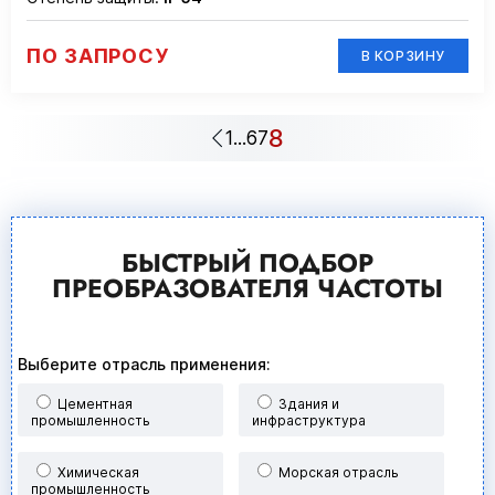
ПО ЗАПРОСУ
В КОРЗИНУ
8
1
...
6
7
БЫСТРЫЙ ПОДБОР
ПРЕОБРАЗОВАТЕЛЯ ЧАСТОТЫ
Выберите отрасль применения:
Насос
Вентилятор
Цементная
220 В
Срочно
Здания и
380 В
1-2 недели
промышленность
инфраструктура
Конвейер
Компрессор
+ Вам предоставляется
индивидуальная скидка
3-5 недель
Более 6 недель
Химическая
Морская отрасль
5%
промышленность