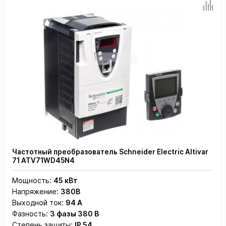
Частотный преобразователь Schneider Electric Altivar
71 ATV71WD45N4
Мощность:
45 кВт
Напряжение:
380В
Выходной ток:
94 А
Фазность:
3 фазы 380 В
Степень защиты:
IP 54