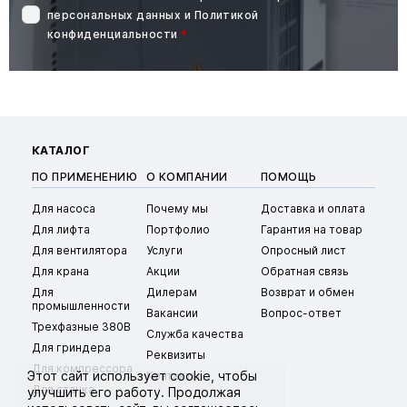
персональных данных
и
Политикой
конфиденциальности
*
КАТАЛОГ
ПО ПРИМЕНЕНИЮ
О КОМПАНИИ
ПОМОЩЬ
Для насоса
Почему мы
Доставка и оплата
Для лифта
Портфолио
Гарантия на товар
Для вентилятора
Услуги
Опросный лист
Для крана
Акции
Обратная связь
Для
Дилерам
Возврат и обмен
промышленности
Вакансии
Вопрос-ответ
Трехфазные 380В
Служба качества
Для гриндера
Реквизиты
Для компрессора
Этот сайт использует
cookie
, чтобы
Контакты
Для станка
улучшить его работу. Продолжая