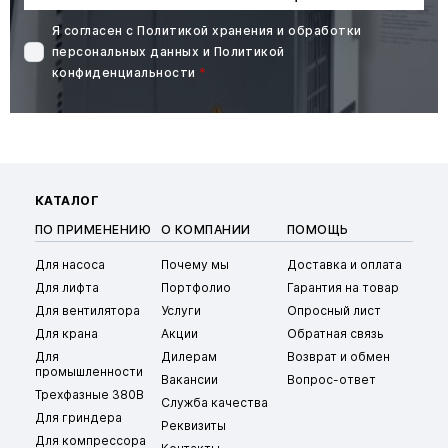
Я согласен с
Политикой хранения и обработки
персональных данных
и
Политикой
конфиденциальности
*
КАТАЛОГ
ПО ПРИМЕНЕНИЮ
О КОМПАНИИ
ПОМОЩЬ
Для насоса
Почему мы
Доставка и оплата
Для лифта
Портфолио
Гарантия на товар
Для вентилятора
Услуги
Опросный лист
Для крана
Акции
Обратная связь
Для
Дилерам
Возврат и обмен
промышленности
Вакансии
Вопрос-ответ
Трехфазные 380В
Служба качества
Для гриндера
Реквизиты
Для компрессора