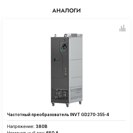
АНАЛОГИ
Частотный преобразователь INVT GD270-355-4
Напряжение:
380В
Номинальный ток:
650 А