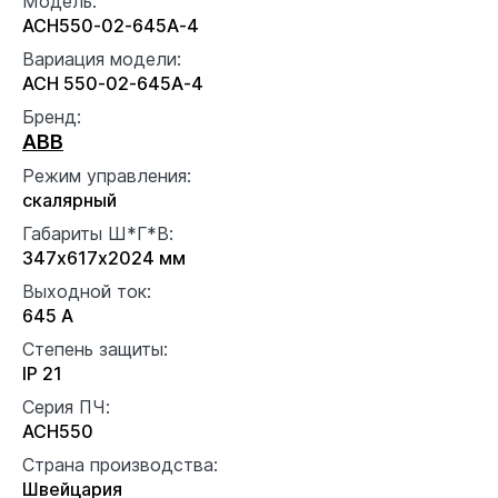
Модель:
ACH550-02-645A-4
Вариация модели:
ACH 550-02-645A-4
Бренд:
ABB
Режим управления:
скалярный
Габариты Ш*Г*В:
347x617x2024 мм
Выходной ток:
645 А
Степень защиты:
IP 21
Серия ПЧ:
ACH550
Страна производства:
Швейцария