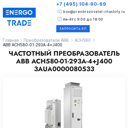
+7 (495) 104-90-69
box@preobrazovatel-chastoty.ru
пн-пт
с 9:00 до 18:00
ЗАПРОСИТЬ КП
Главная
Преобразователи ABB
ACH580
ABB ACH580-01-293A-4+J400
ЧАСТОТНЫЙ ПРЕОБРАЗОВАТЕЛЬ
ABB ACH580-01-293A-4+J400
3AUA0000080533