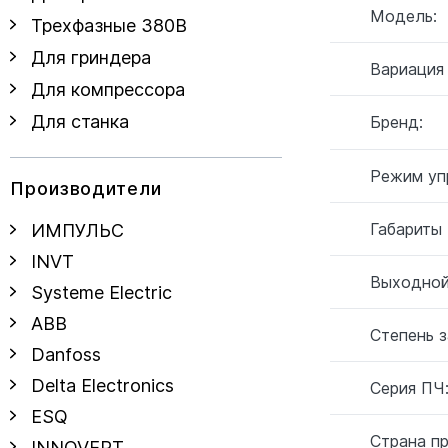
Модель:
Трехфазные 380В
Для гриндера
Вариация
Для компрессора
Для станка
Бренд:
Режим уп
Производители
Габариты
ИМПУЛЬС
INVT
Выходной
Systeme Electric
ABB
Степень 
Danfoss
Delta Electronics
Серия ПЧ
ESQ
Страна п
INNOVERT