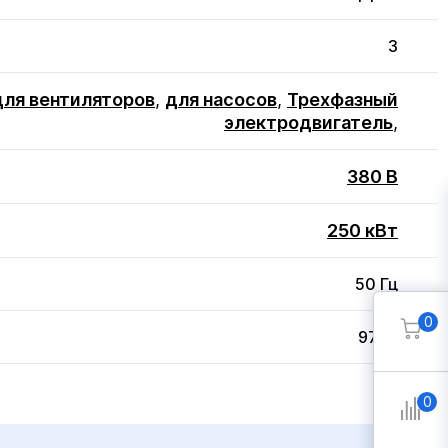
3
для вентиляторов
,
для насосов
,
Трехфазный
электродвигатель
,
380 В
250 кВт
50 Гц
0
97 кг
0