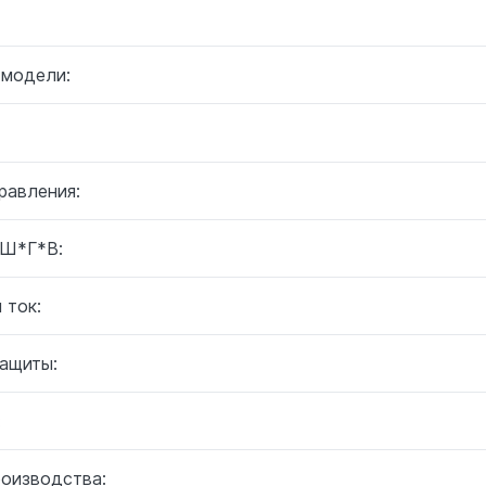
 модели:
равления:
 Ш*Г*В:
 ток:
защиты:
:
роизводства: