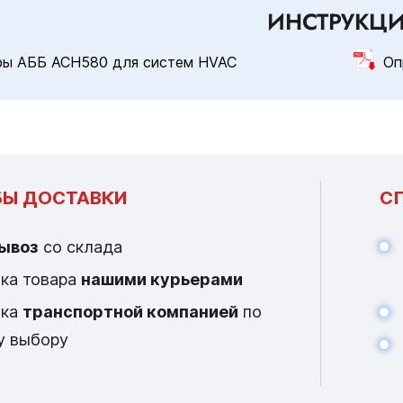
ИНСТРУКЦ
ры АББ ACH580 для систем HVAC
Оп
Ы ДОСТАВКИ
С
ывоз
со склада
ка товара
нашими курьерами
вка
транспортной компанией
по
у выбору