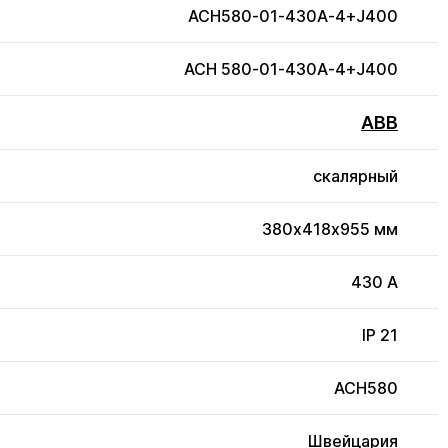
ACH580-01-430A-4+J400
ACH 580-01-430A-4+J400
ABB
скалярный
380x418x955 мм
430 А
IP 21
ACH580
Швейцария