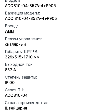
Модель:
ACQ810-04-857A-4+P905
Вариация модели:
ACQ 810-04-857A-4+P905
Бренд:
ABB
Режим управления:
скалярный
Габариты Ш*Г*В:
329x515x1710 мм
Выходной ток:
857 А
Степень защиты:
IP 00
Серия ПЧ:
ACQ810-04
Страна производства:
Швейцария