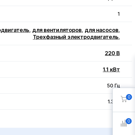
1
одвигатель
,
для вентиляторов
,
для насосов
,
Трехфазный электродвигатель
,
220 В
1.1 кВт
50 Гц
0
1.3 кг
0