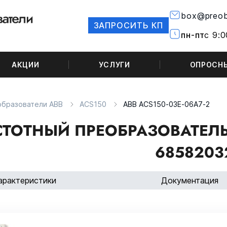
box@preob
ЗАПРОСИТЬ КП
пн-пт
с 9:0
АКЦИИ
УСЛУГИ
ОПРОСН
образователи ABB
ACS150
ABB ACS150-03E-06A7-2
ТОТНЫЙ ПРЕОБРАЗОВАТЕЛЬ 
6858203
арактеристики
Документация