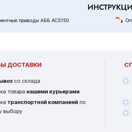
ИНСТРУКЦ
нентные приводы АББ ACS150
Оп
Ы ДОСТАВКИ
С
ывоз
со склада
ка товара
нашими курьерами
вка
транспортной компанией
по
у выбору