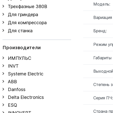
Модель:
Трехфазные 380В
Для гриндера
Вариация
Для компрессора
Для станка
Бренд:
Режим уп
Производители
Габариты
ИМПУЛЬС
INVT
Выходной
Systeme Electric
ABB
Степень 
Danfoss
Delta Electronics
Серия ПЧ
ESQ
Страна п
INNOVERT