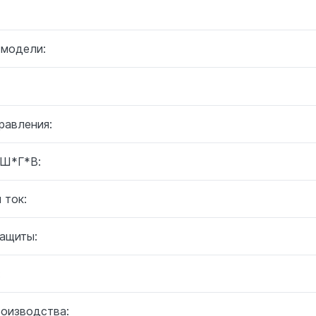
 модели:
равления:
 Ш*Г*В:
 ток:
защиты:
:
роизводства: