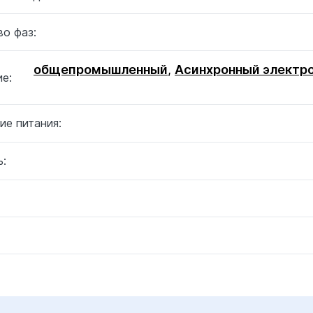
о фаз:
общепромышленный
,
Асинхронный электр
е:
ие питания:
: