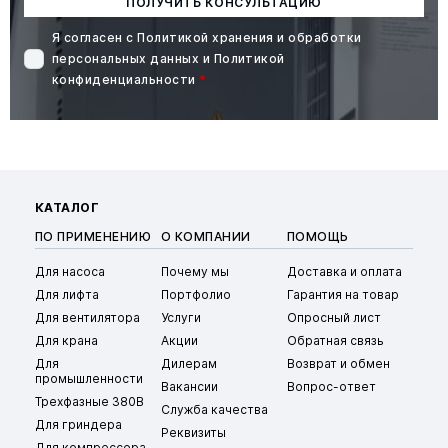
ПОЛУЧИТЬ КОНСУЛЬТАЦИЮ
Я согласен с
Политикой хранения и обработки
персональных данных
и
Политикой
конфиденциальности
*
КАТАЛОГ
ПО ПРИМЕНЕНИЮ
О КОМПАНИИ
ПОМОЩЬ
Для насоса
Почему мы
Доставка и оплата
Для лифта
Портфолио
Гарантия на товар
Для вентилятора
Услуги
Опросный лист
Для крана
Акции
Обратная связь
Для
Дилерам
Возврат и обмен
промышленности
Вакансии
Вопрос-ответ
Трехфазные 380В
Служба качества
Для гриндера
Реквизиты
Для компрессора