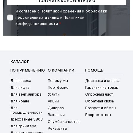
ПОЛУЧИТЬ КОНСУЛЬТАЦИЮ
Я согласен с
Политикой хранения и обработки
персональных данных
и
Политикой
конфиденциальности
*
КАТАЛОГ
ПО ПРИМЕНЕНИЮ
О КОМПАНИИ
ПОМОЩЬ
Для насоса
Почему мы
Доставка и оплата
Для лифта
Портфолио
Гарантия на товар
Для вентилятора
Услуги
Опросный лист
Для крана
Акции
Обратная связь
Для
Дилерам
Возврат и обмен
промышленности
Вакансии
Вопрос-ответ
Трехфазные 380В
Служба качества
Для гриндера
Реквизиты
Для компрессора