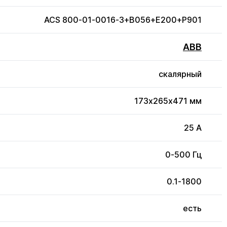
ACS 800-01-0016-3+B056+E200+P901
ABB
скалярный
173x265x471 мм
25 А
0-500 Гц
0.1-1800
есть