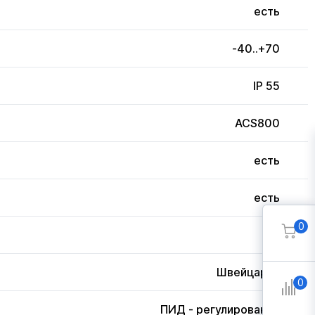
есть
-40..+70
IP 55
ACS800
есть
есть
0
3
Швейцария
0
ПИД - регулирование