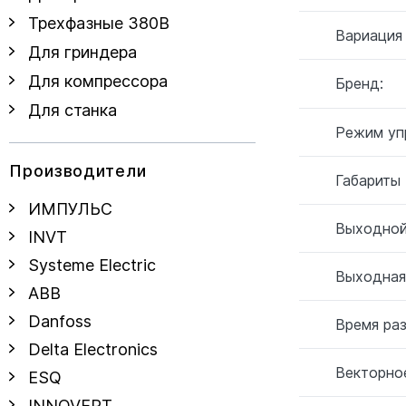
Трехфазные 380В
Вариация
Для гриндера
Для компрессора
Бренд:
Для станка
Режим уп
Производители
Габариты
ИМПУЛЬС
Выходной
INVT
Systeme Electric
Выходная
ABB
Danfoss
Время ра
Delta Electronics
Векторное
ESQ
INNOVERT