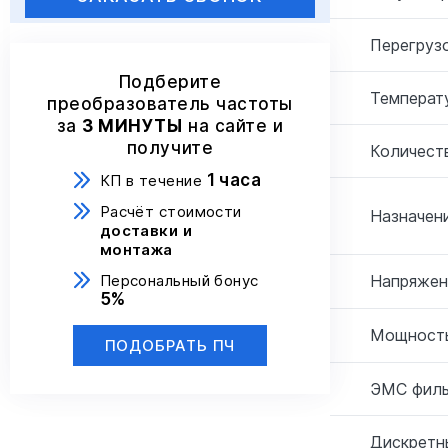
Перегрузо
Подберите
Температ
преобразователь частоты
за
3 МИНУТЫ
на сайте и
получите
Количеств
1 часа
КП в течение
Расчёт стоимости
Назначени
доставки и
монтажа
Персональный бонус
Напряжен
5%
Мощность
ПОДОБРАТЬ ПЧ
ЭМС филь
Дискретн