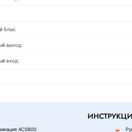
й блок:
ый выход:
ый вход:
ИНСТРУКЦ
фикация ACS800
Ру