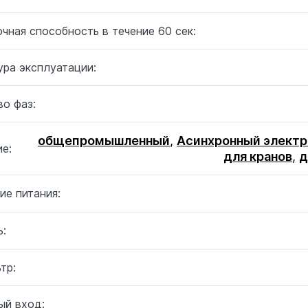
чная способность в течение 60 сек:
ура эксплуатации:
о фаз:
общепромышленный
,
Асинхронный электр
е:
для кранов
,
д
ие питания:
:
тр:
ый вход: