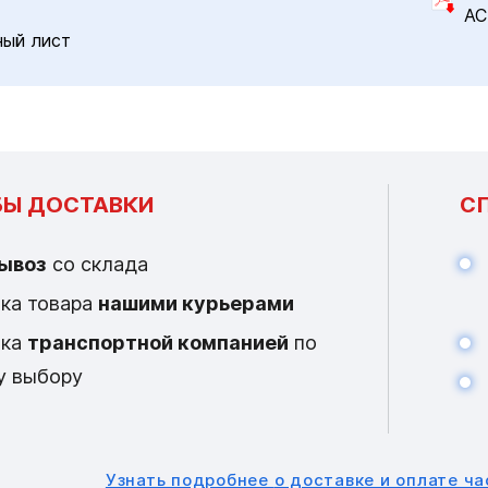
AC
ный лист
Ы ДОСТАВКИ
С
ывоз
со склада
ка товара
нашими курьерами
вка
транспортной компанией
по
у выбору
Узнать подробнее
о доставке и оплате ч