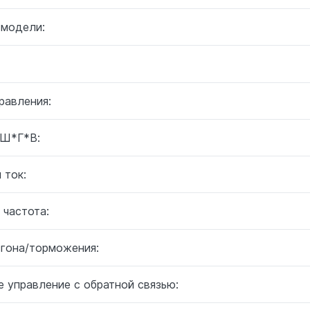
 модели:
равления:
 Ш*Г*В:
 ток:
 частота:
згона/торможения:
 управление с обратной связью: