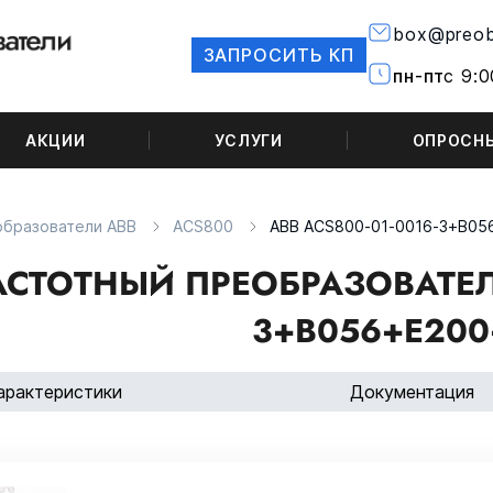
box@preob
ЗАПРОСИТЬ КП
пн-пт
с 9:0
АКЦИИ
УСЛУГИ
ОПРОСН
образователи ABB
ACS800
ABB ACS800-01-0016-3+B05
АСТОТНЫЙ ПРЕОБРАЗОВАТЕЛЬ
3+B056+E200
арактеристики
Документация