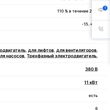
1
110 % в течение 20 с
-15..+50
3
одвигатель
,
для лифтов
,
для вентиляторов
,
ля насосов
,
Трехфазный электродвигатель
,
380 В
11 кВт
есть
6