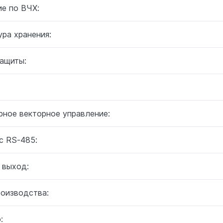
ие по ВЧХ:
ра хранения:
защиты:
:
рное векторное управление:
с RS-485:
 выход:
роизводства:
: