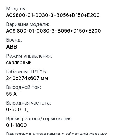
Модель:
ACS800-01-0030-3+B056+D150+E200
Вариация модели:
ACS 800-01-0030-3+B056+D150+E200
Бренд:
ABB
Режим управления:
скалярный
Габариты Ш*Г*В:
240x274x607 мм
Выходной ток:
55 А
Выходная частота:
0-500 Гц
Время разгона/торможения:
0.1-1800
Векторное управление с обратной связью: