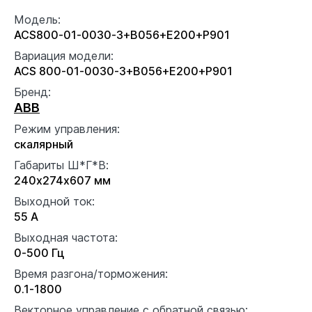
Модель:
ACS800-01-0030-3+B056+E200+P901
Вариация модели:
ACS 800-01-0030-3+B056+E200+P901
Бренд:
ABB
Режим управления:
скалярный
Габариты Ш*Г*В:
240x274x607 мм
Выходной ток:
55 А
Выходная частота:
0-500 Гц
Время разгона/торможения:
0.1-1800
Векторное управление с обратной связью: