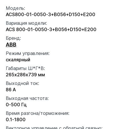
Модель:
ACS800-01-0050-3+B056+D150+E200
Вариация модели:
ACS 800-01-0050-3+B056+D150+E200
Бренд:
ABB
Режим управления:
скалярный
Габариты Ш*Г*В:
265x286x739 мм
Выходной ток:
86 А
Выходная частота:
0-500 Гц
Время разгона/торможения:
0.1-1800
Векторное управление с обратной связью: