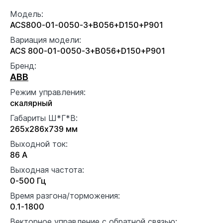
Модель:
ACS800-01-0050-3+B056+D150+P901
Вариация модели:
ACS 800-01-0050-3+B056+D150+P901
Бренд:
ABB
Режим управления:
скалярный
Габариты Ш*Г*В:
265x286x739 мм
Выходной ток:
86 А
Выходная частота:
0-500 Гц
Время разгона/торможения:
0.1-1800
Векторное управление с обратной связью: