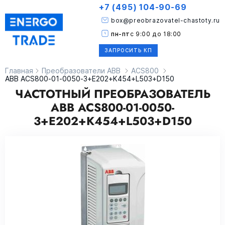
+7 (495) 104-90-69
box@preobrazovatel-chastoty.ru
пн-пт
с 9:00 до 18:00
ЗАПРОСИТЬ КП
Главная
Преобразователи ABB
ACS800
ABB ACS800-01-0050-3+E202+K454+L503+D150
ЧАСТОТНЫЙ ПРЕОБРАЗОВАТЕЛЬ
ABB ACS800-01-0050-
3+E202+K454+L503+D150