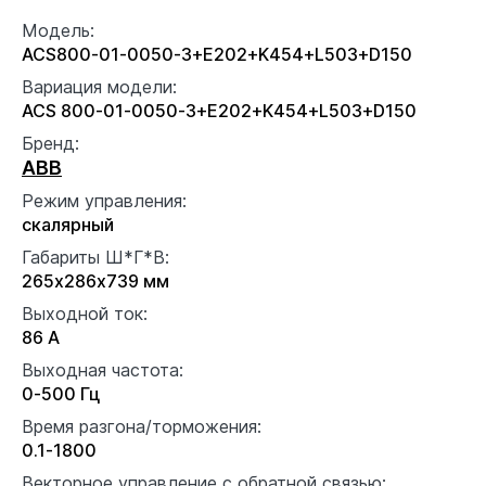
Модель:
ACS800-01-0050-3+E202+K454+L503+D150
Вариация модели:
ACS 800-01-0050-3+E202+K454+L503+D150
Бренд:
ABB
Режим управления:
скалярный
Габариты Ш*Г*В:
265x286x739 мм
Выходной ток:
86 А
Выходная частота:
0-500 Гц
Время разгона/торможения:
0.1-1800
Векторное управление с обратной связью: