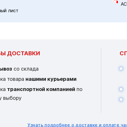
AC
ный лист
Ы ДОСТАВКИ
С
ывоз
со склада
ка товара
нашими курьерами
вка
транспортной компанией
по
у выбору
Узнать подробнее
о доставке и оплате ч