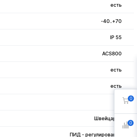
есть
-40..+70
IP 55
ACS800
есть
есть
0
3
Швейцария
0
ПИД - регулирование