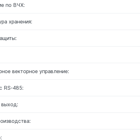
ие по ВЧХ:
ра хранения:
защиты:
:
рное векторное управление:
с RS-485:
 выход:
роизводства:
: