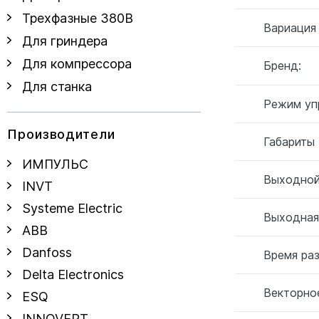
Трехфазные 380В
Вариация
Для гриндера
Для компрессора
Бренд:
Для станка
Режим уп
Производители
Габариты
ИМПУЛЬС
Выходной
INVT
Systeme Electric
Выходная
ABB
Danfoss
Время ра
Delta Electronics
Векторное
ESQ
INNOVERT