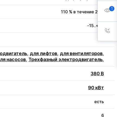
1
110 % в течение 20 с
-15..+50
3
одвигатель
,
для лифтов
,
для вентиляторов
,
ля насосов
,
Трехфазный электродвигатель
,
380 В
90 кВт
есть
6