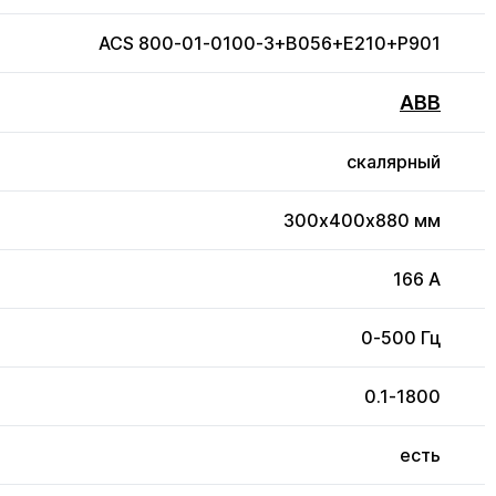
ACS 800-01-0100-3+B056+E210+P901
ABB
скалярный
300x400x880 мм
166 А
0-500 Гц
0.1-1800
есть