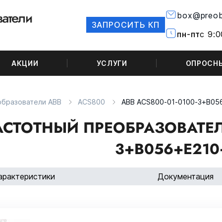
box@preob
ЗАПРОСИТЬ КП
пн-пт
с 9:0
АКЦИИ
УСЛУГИ
ОПРОСН
образователи ABB
ACS800
ABB ACS800-01-0100-3+B05
АСТОТНЫЙ ПРЕОБРАЗОВАТЕЛЬ
3+B056+E210
арактеристики
Документация