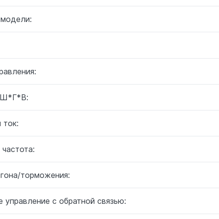
 модели:
равления:
 Ш*Г*В:
 ток:
 частота:
згона/торможения:
 управление с обратной связью: