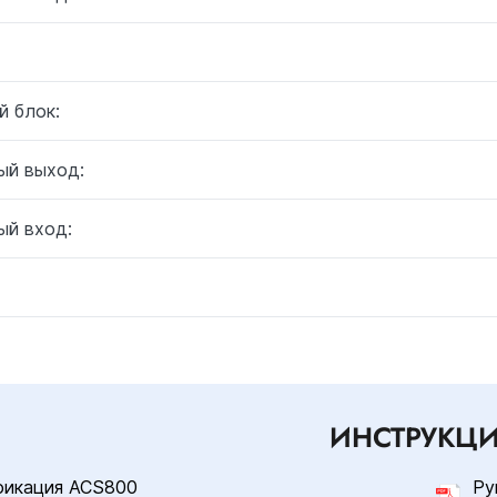
й блок:
ый выход:
ый вход:
ИНСТРУКЦ
фикация ACS800
Ру