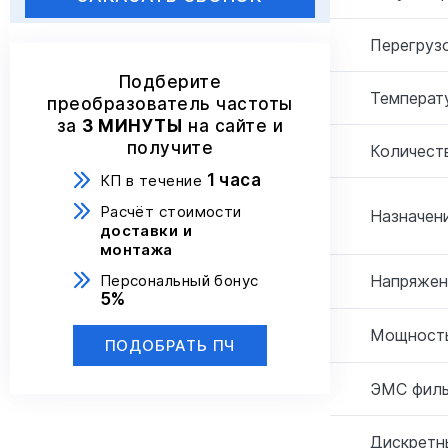
Перегрузо
Подберите
Температ
преобразователь частоты
за
3 МИНУТЫ
на сайте и
получите
Количеств
1 часа
КП в течение
Расчёт стоимости
Назначени
доставки и
монтажа
Персональный бонус
Напряжен
5%
Мощность
ПОДОБРАТЬ ПЧ
ЭМС филь
Дискретн