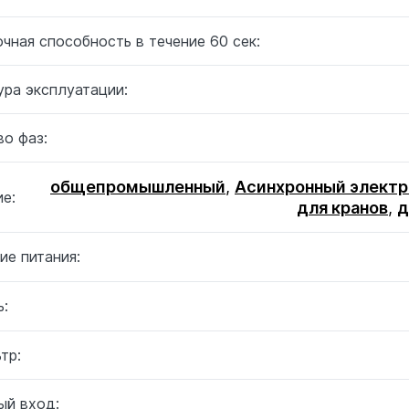
чная способность в течение 60 сек:
ура эксплуатации:
о фаз:
общепромышленный
,
Асинхронный электр
е:
для кранов
,
д
ие питания:
:
тр:
ый вход: