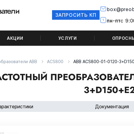
box@preob
ЗАПРОСИТЬ КП
пн-пт
с 9:0
АКЦИИ
УСЛУГИ
ОПРОСН
образователи ABB
ACS800
ABB ACS800-01-0120-3+D15
АСТОТНЫЙ ПРЕОБРАЗОВАТЕЛЬ
3+D150+E
арактеристики
Документация