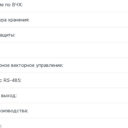
ие по ВЧХ:
ра хранения:
защиты:
:
рное векторное управление:
с RS-485:
 выход:
роизводства:
: