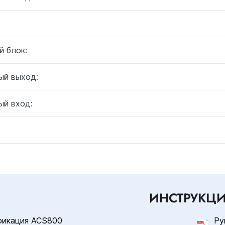
й блок:
ый выход:
ый вход:
ИНСТРУКЦ
фикация ACS800
Ру