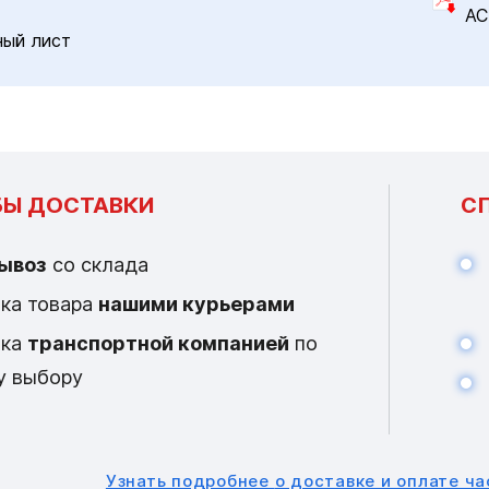
AC
ный лист
Ы ДОСТАВКИ
С
ывоз
со склада
ка товара
нашими курьерами
вка
транспортной компанией
по
у выбору
Узнать подробнее
о доставке и оплате ч