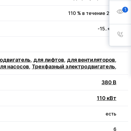
1
110 % в течение 20 с
-15..+50
3
одвигатель
,
для лифтов
,
для вентиляторов
,
ля насосов
,
Трехфазный электродвигатель
,
380 В
110 кВт
есть
6