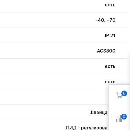
есть
-40..+70
IP 21
ACS800
есть
есть
0
3
Швейцария
0
ПИД - регулирование