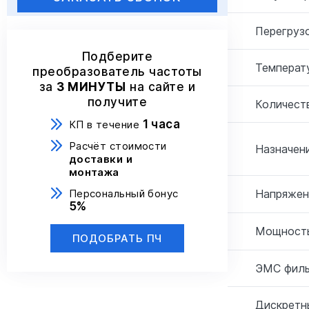
Перегрузо
Подберите
Температ
преобразователь частоты
за
3 МИНУТЫ
на сайте и
получите
Количеств
1 часа
КП в течение
Расчёт стоимости
Назначени
доставки и
монтажа
Персональный бонус
Напряжен
5%
Мощность
ПОДОБРАТЬ ПЧ
ЭМС филь
Дискретн