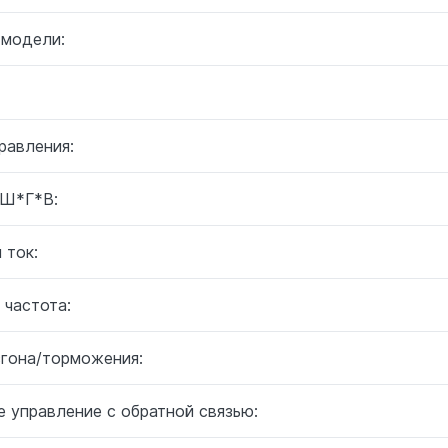
 модели:
равления:
 Ш*Г*В:
 ток:
 частота:
згона/торможения:
 управление с обратной связью: