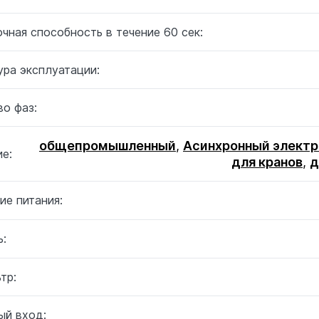
чная способность в течение 60 сек:
ура эксплуатации:
о фаз:
общепромышленный
,
Асинхронный электр
е:
для кранов
,
д
ие питания:
:
тр:
ый вход: