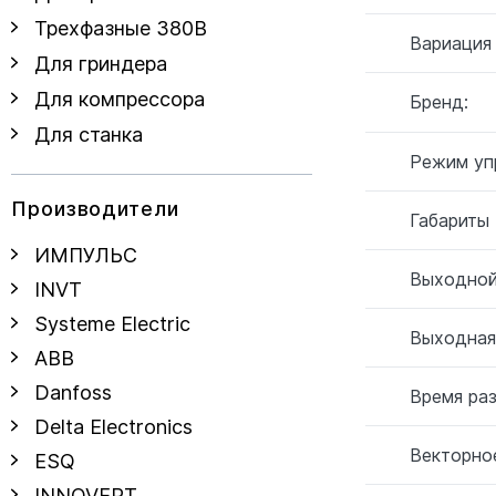
Трехфазные 380В
Вариация
Для гриндера
Для компрессора
Бренд:
Для станка
Режим уп
Производители
Габариты
ИМПУЛЬС
Выходной
INVT
Systeme Electric
Выходная
ABB
Danfoss
Время ра
Delta Electronics
Векторное
ESQ
INNOVERT