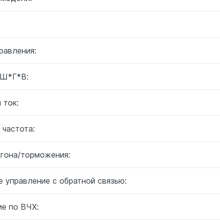
равления:
 Ш*Г*В:
 ток:
 частота:
згона/торможения:
 управление с обратной связью:
ие по ВЧХ: