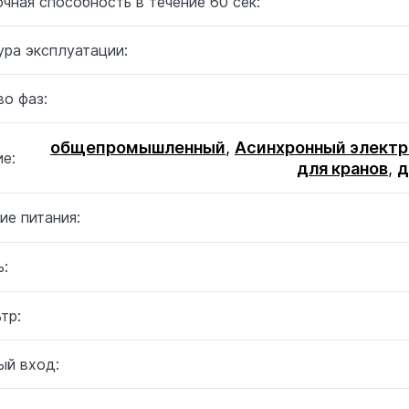
чная способность в течение 60 сек:
ура эксплуатации:
о фаз:
общепромышленный
,
Асинхронный электр
е:
для кранов
,
д
ие питания:
:
тр:
ый вход: