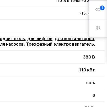
110 % в течение 20 с
1
-15..+50
3
одвигатель
,
для лифтов
,
для вентиляторов
,
ля насосов
,
Трехфазный электродвигатель
,
380 В
110 кВт
есть
6