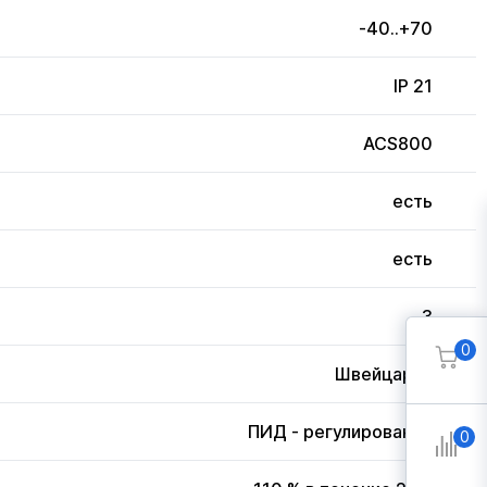
-40..+70
IP 21
ACS800
есть
есть
3
0
Швейцария
ПИД - регулирование
0