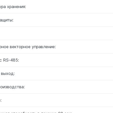
ра хранения:
защиты:
:
рное векторное управление:
с RS-485:
 выход:
роизводства:
: