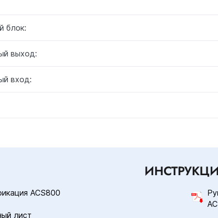
й блок:
ый выход:
ый вход:
ИНСТРУКЦ
фикация ACS800
Ру
AC
ный лист