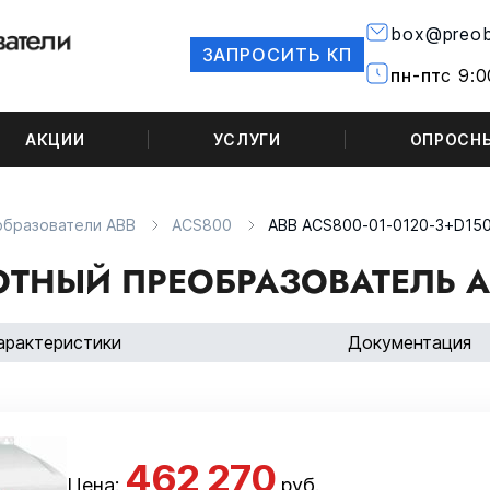
box@preob
ЗАПРОСИТЬ КП
пн-пт
с 9:0
АКЦИИ
УСЛУГИ
ОПРОСН
образователи ABB
ACS800
ABB ACS800-01-0120-3+D15
ТНЫЙ ПРЕОБРАЗОВАТЕЛЬ AB
арактеристики
Документация
462 270
Цена:
руб.