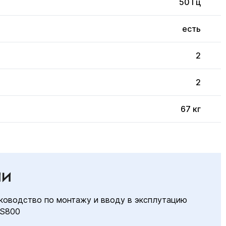
50 Гц
есть
2
2
67 кг
ИИ
ководство по монтажу и вводу в эксплутацию
S800