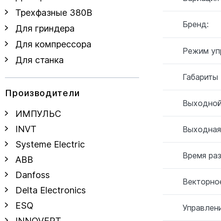
Трехфазные 380В
Бренд:
Для гриндера
Для компрессора
Режим уп
Для станка
Габариты
Производители
Выходной
ИМПУЛЬС
INVT
Выходная
Systeme Electric
Время ра
ABB
Danfoss
Векторное
Delta Electronics
ESQ
Управлен
INNOVERT