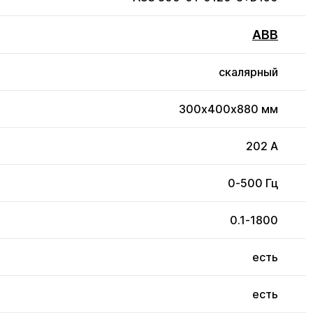
ABB
скалярный
300x400x880 мм
202 А
0-500 Гц
0.1-1800
есть
есть