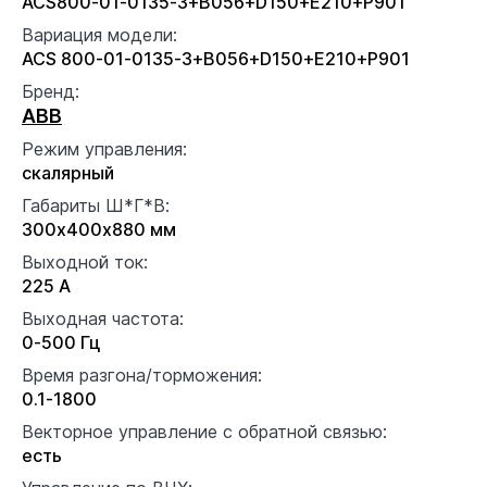
ACS800-01-0135-3+B056+D150+E210+P901
Вариация модели:
ACS 800-01-0135-3+B056+D150+E210+P901
Бренд:
ABB
Режим управления:
скалярный
Габариты Ш*Г*В:
300x400x880 мм
Выходной ток:
225 А
Выходная частота:
0-500 Гц
Время разгона/торможения:
0.1-1800
Векторное управление с обратной связью:
есть