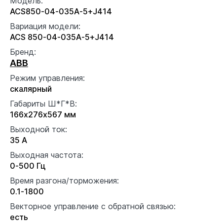
Модель:
ACS850-04-035A-5+J414
Вариация модели:
ACS 850-04-035A-5+J414
Бренд:
ABB
Режим управления:
скалярный
Габариты Ш*Г*В:
166x276x567 мм
Выходной ток:
35 А
Выходная частота:
0-500 Гц
Время разгона/торможения:
0.1-1800
Векторное управление с обратной связью:
есть