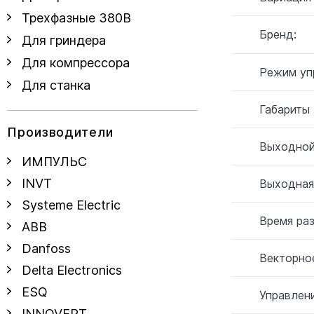
Трехфазные 380В
Бренд:
Для гриндера
Для компрессора
Режим уп
Для станка
Габариты
Производители
Выходной
ИМПУЛЬС
INVT
Выходная
Systeme Electric
Время ра
ABB
Danfoss
Векторное
Delta Electronics
ESQ
Управлен
INNOVERT