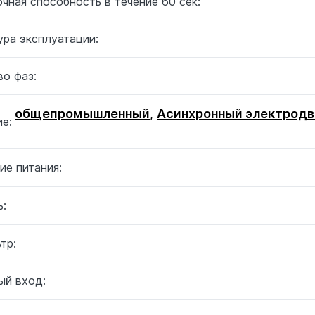
чная способность в течение 60 сек:
ура эксплуатации:
о фаз:
общепромышленный
,
Асинхронный электродв
е:
ие питания:
:
тр:
ый вход: