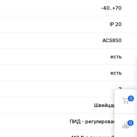
-40..+70
IP 20
ACS850
есть
есть
3
0
Швейцария
ПИД - регулирование
0