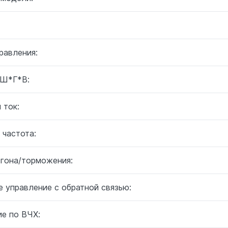
равления:
 Ш*Г*В:
 ток:
 частота:
згона/торможения:
 управление с обратной связью:
ие по ВЧХ: