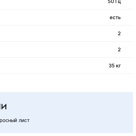
50 Гц
есть
2
2
35 кг
ИИ
росный лист