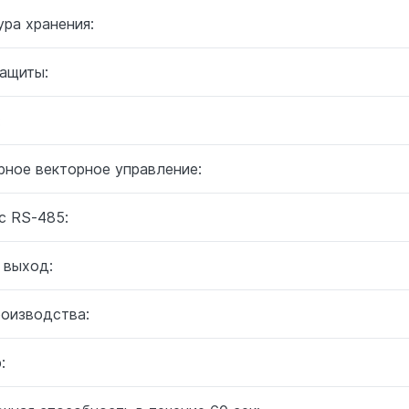
ра хранения:
защиты:
:
рное векторное управление:
с RS-485:
 выход:
роизводства:
: