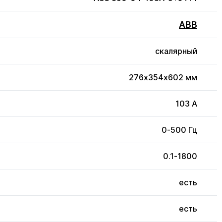
ABB
скалярный
276x354x602 мм
103 А
0-500 Гц
0.1-1800
есть
есть