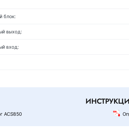
й блок:
ый выход:
ый вход:
ИНСТРУКЦ
ог ACS850
Оп