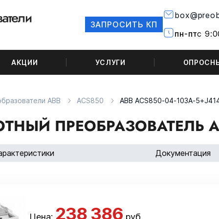
box@preob
ЗАПРОСИТЬ КП
пн-пт
с 9:0
АКЦИИ
УСЛУГИ
ОПРОСН
образователи ABB
ACS850
ABB ACS850-04-103A-5+J41
ОТНЫЙ ПРЕОБРАЗОВАТЕЛЬ AB
арактеристики
Документация
238 386
Цена:
руб.