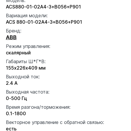
Модель:
ACS880-01-02A4-3+B056+P901
Вариация модели:
ACS 880-01-02A4-3+B056+P901
Бренд:
ABB
Режим управления:
скалярный
Габариты Ш*Г*В:
155x226x409 мм
Выходной ток:
2.4 А
Выходная частота:
0-500 Гц
Время разгона/торможения:
0.1-1800
Векторное управление с обратной связью:
есть