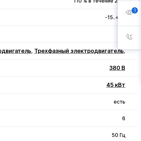
110 % в течение 20 с
1
-15..+50
3
одвигатель
,
Трехфазный электродвигатель
,
380 В
45 кВт
есть
6
50 Гц