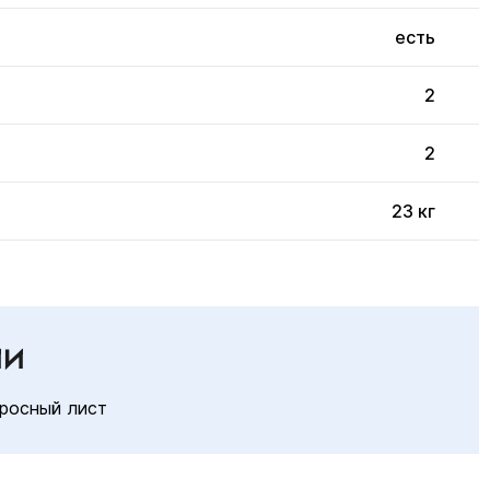
есть
2
2
23 кг
ИИ
росный лист