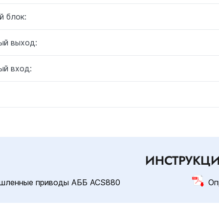
й блок:
ый выход:
ый вход:
ИНСТРУКЦ
шленные приводы АББ ACS880
Оп