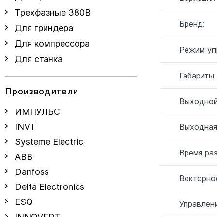
Трехфазные 380В
Бренд:
Для гриндера
Для компрессора
Режим уп
Для станка
Габариты
Производители
Выходной
ИМПУЛЬС
INVT
Выходная
Systeme Electric
Время ра
ABB
Danfoss
Векторное
Delta Electronics
ESQ
Управлен
INNOVERT