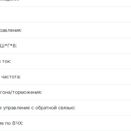
равления:
 Ш*Г*В:
 ток:
 частота:
згона/торможения:
 управление с обратной связью:
ие по ВЧХ: