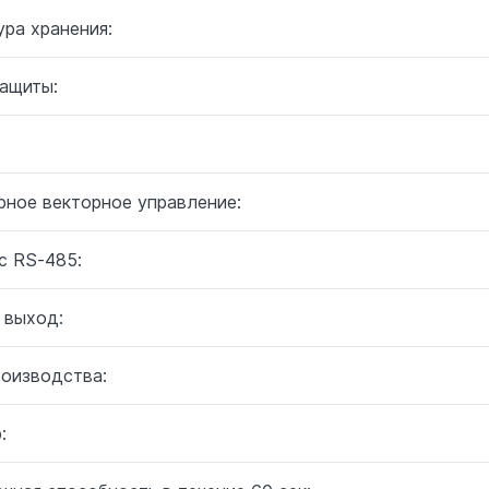
ра хранения:
защиты:
:
рное векторное управление:
с RS-485:
 выход:
роизводства:
: