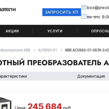
box@preob
ЗАПРОСИТЬ КП
пн-пт
с 9:0
АКЦИИ
УСЛУГИ
ОПРОСН
образователи ABB
ACS880-01
ABB ACS880-01-087A-3+
ТНЫЙ ПРЕОБРАЗОВАТЕЛЬ AB
арактеристики
Документация
245 684
Цена:
руб.