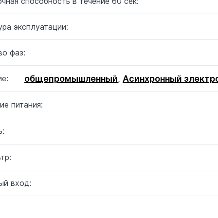
чная способность в течение 60 сек:
ура эксплуатации:
о фаз:
общепромышленный
,
Асинхронный электр
е:
ие питания:
:
тр:
ый вход: