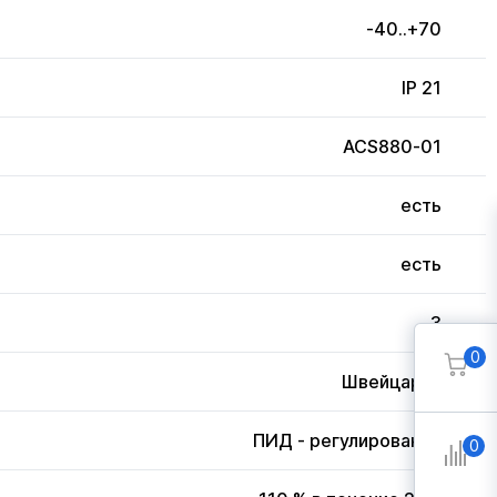
-40..+70
IP 21
ACS880-01
есть
есть
3
0
Швейцария
ПИД - регулирование
0