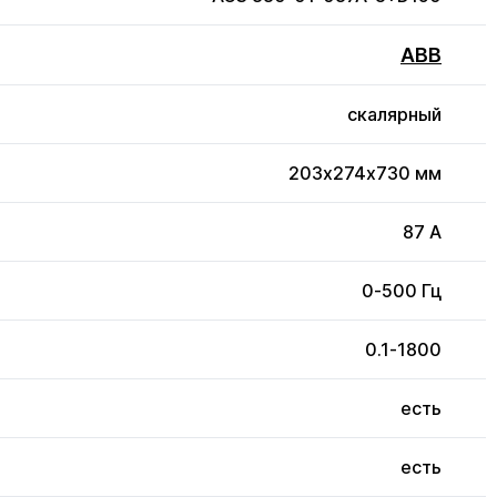
ABB
скалярный
203x274x730 мм
87 А
0-500 Гц
0.1-1800
есть
есть