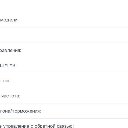
 модели:
равления:
 Ш*Г*В:
 ток:
 частота:
згона/торможения:
 управление с обратной связью: