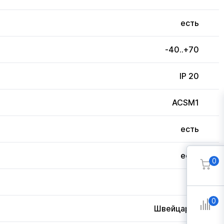
есть
-40..+70
IP 20
ACSM1
есть
есть
0
3
0
Швейцария