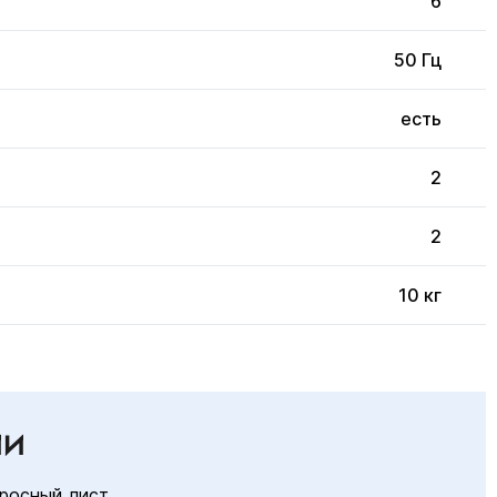
6
50 Гц
есть
2
2
10 кг
ИИ
росный лист