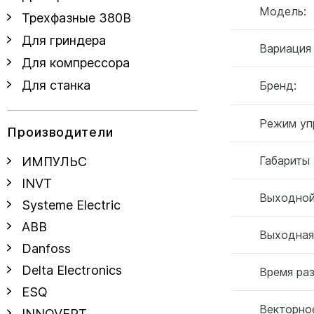
Модель:
Трехфазные 380В
Для гриндера
Вариация
Для компрессора
Для станка
Бренд:
Режим уп
Производители
Габариты
ИМПУЛЬС
INVT
Выходной
Systeme Electric
ABB
Выходная
Danfoss
Delta Electronics
Время ра
ESQ
Векторное
INNOVERT