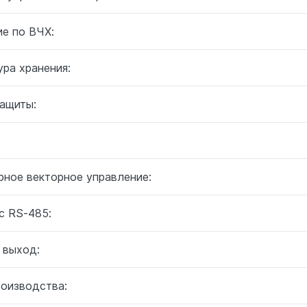
ие по ВЧХ:
ра хранения:
защиты:
:
рное векторное управление:
с RS-485:
 выход:
роизводства: