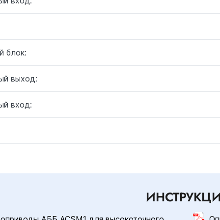
ый вход:
й блок:
ый выход:
ый вход:
ИНСТРУКЦ
роприводы АББ ACSM1 для высокоточного
Оп