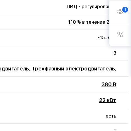
ПИД - регулирование
1
110 % в течение 20 с
-15..+50
3
одвигатель
,
Трехфазный электродвигатель
,
380 В
22 кВт
есть