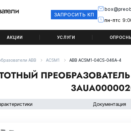
box@preob
ЗАПРОСИТЬ КП
пн-пт
с 9:0
АКЦИИ
УСЛУГИ
ОПРОСН
образователи ABB
ACSM1
ABB ACSM1-04CS-046A-4
ТОТНЫЙ ПРЕОБРАЗОВАТЕЛЬ 
3AUA000002
арактеристики
Документация