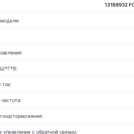
131B8932 
 модели:
равления:
 Ш*Г*В:
 ток:
 частота:
згона/торможения:
 управление с обратной связью: