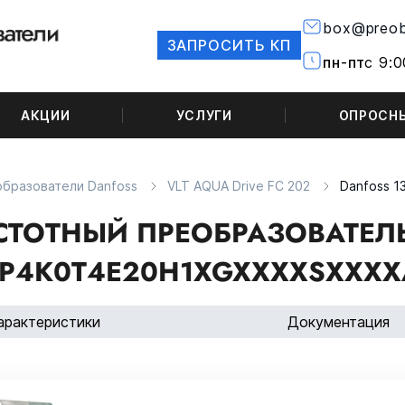
box@preob
ЗАПРОСИТЬ КП
пн-пт
с 9:0
АКЦИИ
УСЛУГИ
ОПРОСН
бразователи Danfoss
VLT AQUA Drive FC 202
Danfoss 
СТОТНЫЙ ПРЕОБРАЗОВАТЕЛЬ 
P4K0T4E20H1XGXXXXSXXXX
арактеристики
Документация