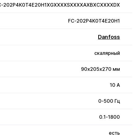
FC-202P4K0T4E20H1XGXXXXSXXXXAXBXCXXXXDX
FC-202P4K0T4E20H1
Danfoss
скалярный
90x205x270 мм
10 А
0-500 Гц
0.1-1800
есть