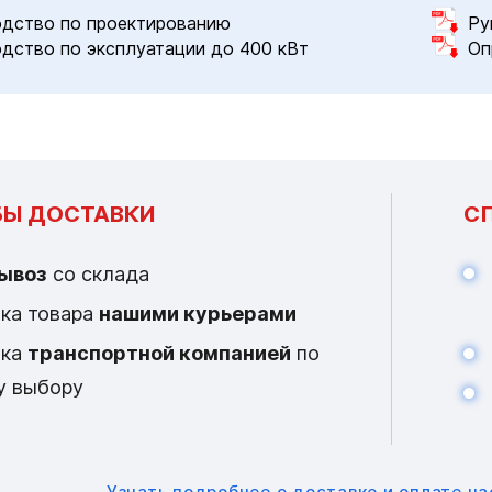
дство по проектированию
Ру
дство по эксплуатации до 400 кВт
Оп
Ы ДОСТАВКИ
С
ывоз
со склада
ка товара
нашими курьерами
вка
транспортной компанией
по
у выбору
Узнать подробнее
о доставке и оплате ч