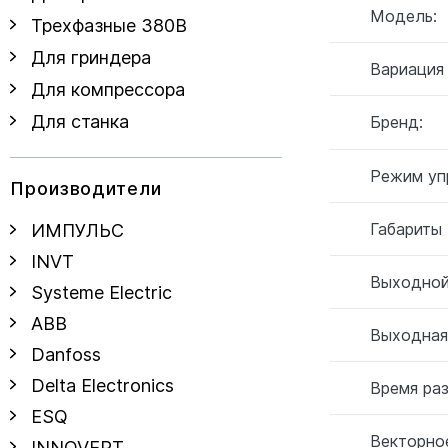
Модель:
Трехфазные 380В
Для гриндера
Вариация
Для компрессора
Для станка
Бренд:
Режим уп
Производители
Габариты
ИМПУЛЬС
INVT
Выходной
Systeme Electric
ABB
Выходная
Danfoss
Delta Electronics
Время ра
ESQ
Векторное
INNOVERT