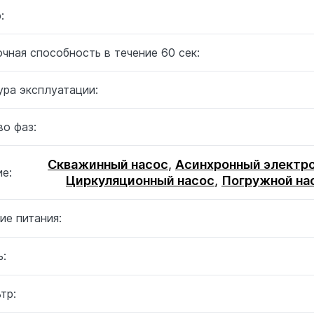
:
чная способность в течение 60 сек:
ура эксплуатации:
о фаз:
Скважинный насос
,
Асинхронный электр
е:
Циркуляционный насос
,
Погружной на
ие питания:
:
тр: