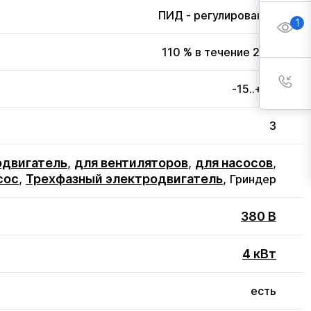
ПИД - регулирование
1
110 % в течение 20 с
-15..+50
3
одвигатель
,
для вентиляторов
,
для насосов
,
сос
,
Трехфазный электродвигатель
,
Гриндер
380 В
4 кВт
есть