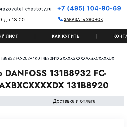
+7 (495) 104-90-69
razovatel-chastoty.ru
0 до 18:00
ЗАКАЗАТЬ ЗВОНОК
ЫЙ ЛИСТ
КАК КУПИТЬ
КОНТ
131B8932 FC-202P4K0T4E20H1XGXXXXSXXXXAXBXCXXXXDX
DANFOSS 131B8932 FC-
AXBXCXXXXDX 131B8920
Доставка и оплата