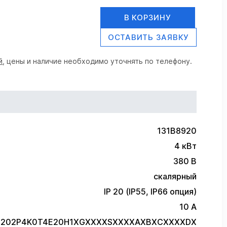
В КОРЗИНУ
ОСТАВИТЬ ЗАЯВКУ
й
, цены и наличие необходимо уточнять по телефону.
131B8920
4 кВт
380 В
скалярный
IP 20 (IP55, IP66 опция)
10 А
C-202P4K0T4E20H1XGXXXXSXXXXAXBXCXXXXDX