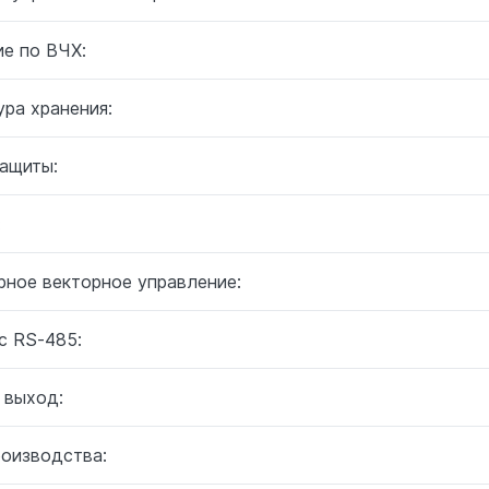
ие по ВЧХ:
ра хранения:
защиты:
:
рное векторное управление:
с RS-485:
 выход:
роизводства: