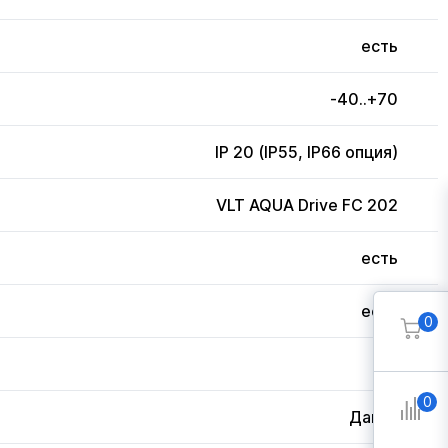
есть
-40..+70
IP 20 (IP55, IP66 опция)
VLT AQUA Drive FC 202
есть
есть
0
3
0
Дания