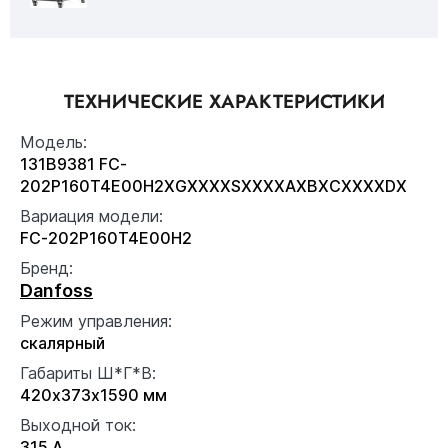
ТЕХНИЧЕСКИЕ ХАРАКТЕРИСТИКИ
Модель:
131B9381 FC-
202P160T4E00H2XGXXXXSXXXXAXBXCXXXXDX
Вариация модели:
FC-202P160T4E00H2
Бренд:
Danfoss
Режим управления:
скалярный
Габариты Ш*Г*В:
420x373x1590 мм
Выходной ток:
315 А