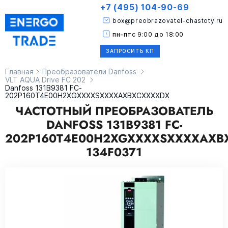
+7 (495) 104-90-69
box@preobrazovatel-chastoty.ru
пн-пт
с 9:00 до 18:00
ЗАПРОСИТЬ КП
Главная
Преобразователи Danfoss
VLT AQUA Drive FC 202
Danfoss 131B9381 FC-
202P160T4E00H2XGXXXXSXXXXAXBXCXXXXDX
ЧАСТОТНЫЙ ПРЕОБРАЗОВАТЕЛЬ
DANFOSS 131B9381 FC-
202P160T4E00H2XGXXXXSXXXXAXB
134F0371