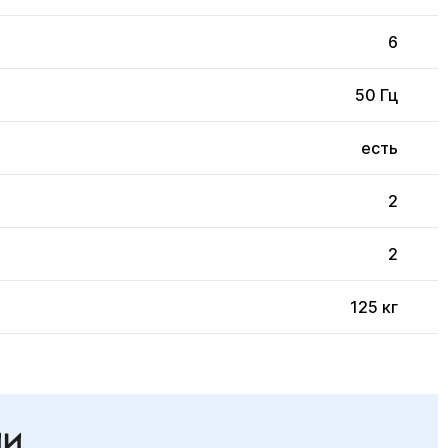
6
50 Гц
есть
2
2
125 кг
ИИ