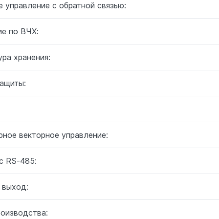
 управление с обратной связью:
ие по ВЧХ:
ра хранения:
защиты:
:
рное векторное управление:
с RS-485:
 выход:
роизводства: