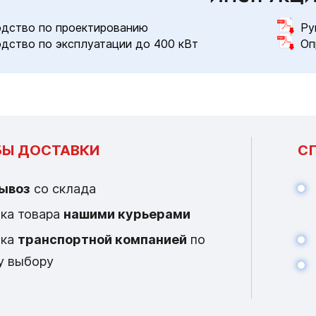
дство по проектированию
Ру
дство по эксплуатации до 400 кВт
Оп
Ы ДОСТАВКИ
С
ывоз
со склада
ка товара
нашими курьерами
вка
транспортной компанией
по
у выбору