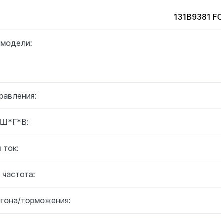
131B9381 
 модели:
равления:
 Ш*Г*В:
 ток:
 частота:
згона/торможения: