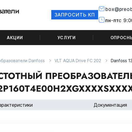
box@preob
ЗАПРОСИТЬ КП
пн-пт
с 9:0
АКЦИИ
УСЛУГИ
ОПРОСН
бразователи Danfoss
VLT AQUA Drive FC 202
Danfoss 
СТОТНЫЙ ПРЕОБРАЗОВАТЕЛЬ 
2P160T4E00H2XGXXXXSXXXX
арактеристики
Документация