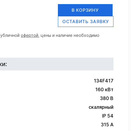
В КОРЗИНУ
ОСТАВИТЬ ЗАЯВКУ
публичной
офертой
, цены и наличие необходимо
ки:
134F417
160 кВт
380 В
скалярный
IP 54
315 А