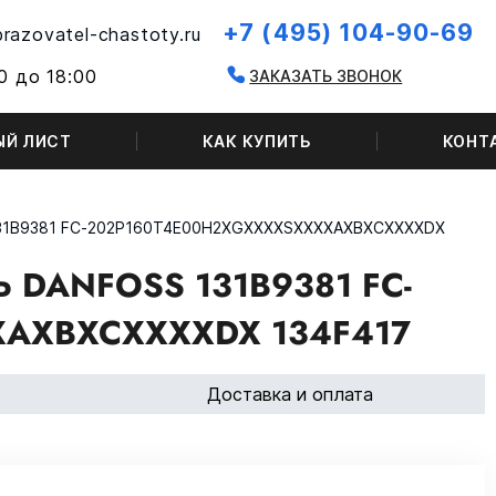
+7 (495) 104-90-69
razovatel-chastoty.ru
0 до 18:00
ЗАКАЗАТЬ ЗВОНОК
ЫЙ ЛИСТ
КАК КУПИТЬ
КОНТ
131B9381 FC-202P160T4E00H2XGXXXXSXXXXAXBXCXXXXDX
DANFOSS 131B9381 FC-
AXBXCXXXXDX 134F417
Доставка и оплата