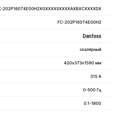
FC-202P160T4E00H2XGXXXXSXXXXAXBXCXXXXDX
FC-202P160T4E00H2
Danfoss
скалярный
420x373x1590 мм
315 А
0-500 Гц
0.1-1800