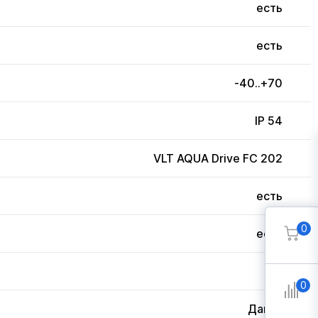
есть
есть
-40..+70
IP 54
VLT AQUA Drive FC 202
есть
0
есть
3
0
Дания