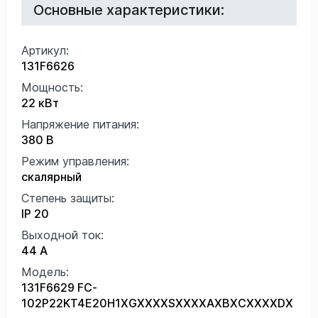
Основные характеристики:
Артикул:
131F6626
Мощность:
22 кВт
Напряжение питания:
380 В
Режим управления:
скалярный
Степень защиты:
IP 20
Выходной ток:
44 А
Модель:
131F6629 FC-
102P22KT4E20H1XGXXXXSXXXXAXBXCXXXXDX