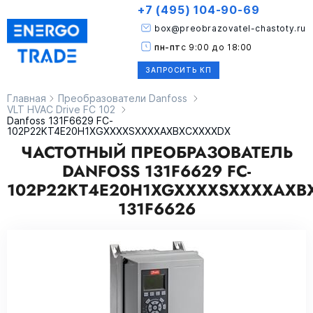
+7 (495) 104-90-69
box@preobrazovatel-chastoty.ru
пн-пт
с 9:00 до 18:00
ЗАПРОСИТЬ КП
Главная
Преобразователи Danfoss
VLT HVAC Drive FC 102
Danfoss 131F6629 FC-
102P22KT4E20H1XGXXXXSXXXXAXBXCXXXXDX
ЧАСТОТНЫЙ ПРЕОБРАЗОВАТЕЛЬ
DANFOSS 131F6629 FC-
102P22KT4E20H1XGXXXXSXXXXAXB
131F6626