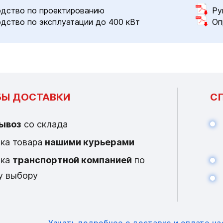
дство по проектированию
Ру
дство по эксплуатации до 400 кВт
Оп
Ы ДОСТАВКИ
С
ывоз
со склада
ка товара
нашими курьерами
вка
транспортной компанией
по
у выбору
Узнать подробнее
о доставке и оплате ч