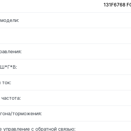
131F6768 
 модели:
равления:
 Ш*Г*В:
 ток:
 частота:
згона/торможения:
 управление с обратной связью: