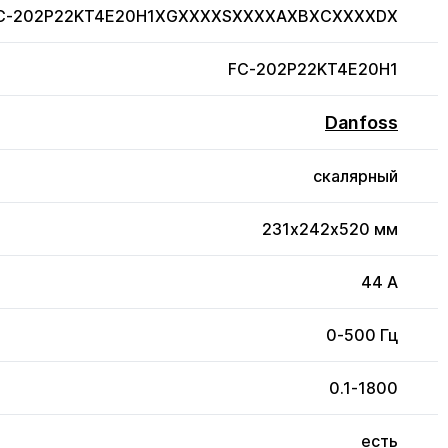
FC-202P22KT4E20H1XGXXXXSXXXXAXBXCXXXXDX
FC-202P22KT4E20H1
Danfoss
скалярный
231x242x520 мм
44 А
0-500 Гц
0.1-1800
есть