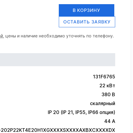
В КОРЗИНУ
ОСТАВИТЬ ЗАЯВКУ
ой
, цены и наличие необходимо уточнять по телефону.
131F6765
22 кВт
380 В
скалярный
IP 20 (IP 21, IP55, IP66 опция)
44 А
C-202P22KT4E20H1XGXXXXSXXXXAXBXCXXXXDX