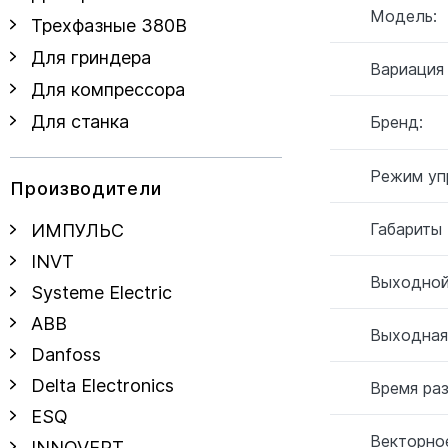
Модель:
Трехфазные 380В
Для гриндера
Вариация
Для компрессора
Для станка
Бренд:
Режим уп
Производители
Габариты
ИМПУЛЬС
INVT
Выходной
Systeme Electric
ABB
Выходная
Danfoss
Delta Electronics
Время ра
ESQ
Векторное
INNOVERT