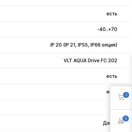
есть
-40..+70
IP 20 (IP 21, IP55, IP66 опция)
VLT AQUA Drive FC 202
есть
есть
0
3
0
Дания