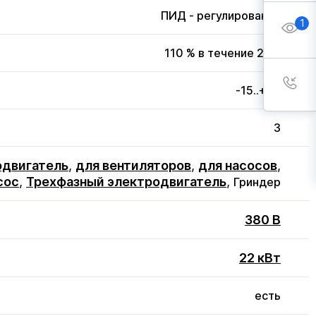
ПИД - регулирование
1
110 % в течение 20 с
-15..+50
3
одвигатель
,
для вентиляторов
,
для насосов
,
сос
,
Трехфазный электродвигатель
,
Гриндер
380 В
22 кВт
есть