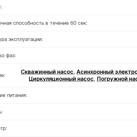
:
чная способность в течение 60 сек:
ура эксплуатации:
о фаз:
Скважинный насос
,
Асинхронный электр
е:
Циркуляционный насос
,
Погружной на
ие питания:
:
тр: