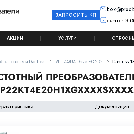
box@preob
ЗАПРОСИТЬ КП
пн-пт
с 9:0
АКЦИИ
УСЛУГИ
ОПРОСН
бразователи Danfoss
VLT AQUA Drive FC 202
Danfoss 
СТОТНЫЙ ПРЕОБРАЗОВАТЕЛЬ 
P22KT4E20H1XGXXXXSXXXX
арактеристики
Документация