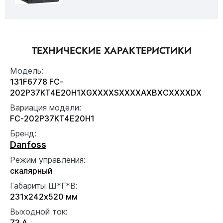
ТЕХНИЧЕСКИЕ ХАРАКТЕРИСТИКИ
Модель:
131F6778 FC-
202P37KT4E20H1XGXXXXSXXXXAXBXCXXXXDX
Вариация модели:
FC-202P37KT4E20H1
Бренд:
Danfoss
Режим управления:
скалярный
Габариты Ш*Г*В:
231x242x520 мм
Выходной ток:
73 А