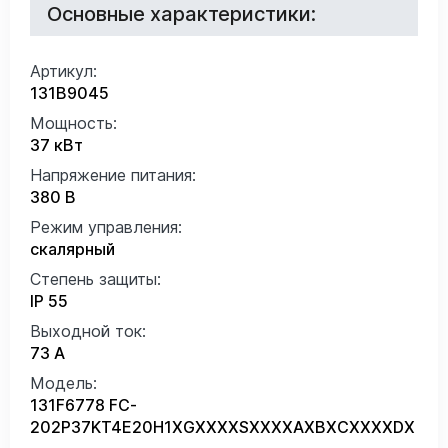
Основные характеристики:
Артикул:
131B9045
Мощность:
37 кВт
Напряжение питания:
380 В
Режим управления:
скалярный
Степень защиты:
IP 55
Выходной ток:
73 А
Модель:
131F6778 FC-
202P37KT4E20H1XGXXXXSXXXXAXBXCXXXXDX