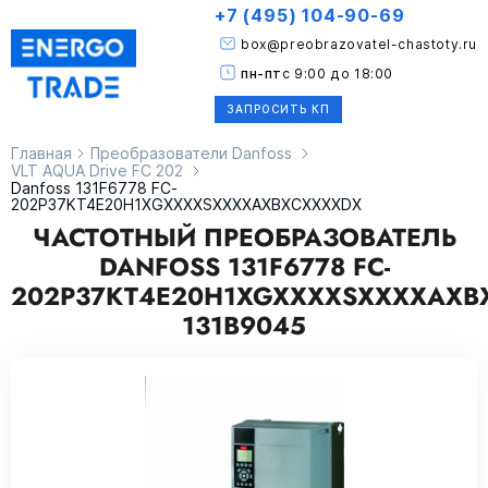
+7 (495) 104-90-69
box@preobrazovatel-chastoty.ru
пн-пт
с 9:00 до 18:00
ЗАПРОСИТЬ КП
Главная
Преобразователи Danfoss
VLT AQUA Drive FC 202
Danfoss 131F6778 FC-
202P37KT4E20H1XGXXXXSXXXXAXBXCXXXXDX
ЧАСТОТНЫЙ ПРЕОБРАЗОВАТЕЛЬ
DANFOSS 131F6778 FC-
202P37KT4E20H1XGXXXXSXXXXAXB
131B9045