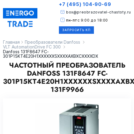
+7 (495) 104-90-69
box@preobrazovatel-chastoty.ru
пн-пт
с 9:00 до 18:00
ЗАПРОСИТЬ КП
Главная
Преобразователи Danfoss
VLT AutomationDrive FC 300
Danfoss 131F8647 FC-
301P15KT4E20H1XXXXXXSXXXXAXBXCXXXXDX
ЧАСТОТНЫЙ ПРЕОБРАЗОВАТЕЛЬ
DANFOSS 131F8647 FC-
301P15KT4E20H1XXXXXXSXXXXAXB
131F9966