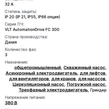
32 А
Степень защиты:
IP 20 (IP 21, IP55, IP66 опция)
Серия ПЧ:
VLT AutomationDrive FC 300
Страна производства:
Дания
Количество фаз:
3
Назначение:
общепромышленный
,
Скважинный насос
,
Асинхронный электродвигатель
,
для лифтов
,
для вентиляторов
,
для кранов
,
для насосов
,
Циркуляционный насос
,
Погружной насос
,
Трехфазный электродвигатель
,
Гриндер
Напряжение питания:
380 В