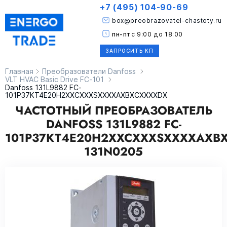
+7 (495) 104-90-69
box@preobrazovatel-chastoty.ru
пн-пт
с 9:00 до 18:00
ЗАПРОСИТЬ КП
Главная
Преобразователи Danfoss
VLT HVAC Basic Drive FC-101
Danfoss 131L9882 FC-
101P37KT4E20H2XXCXXXSXXXXAXBXCXXXXDX
ЧАСТОТНЫЙ ПРЕОБРАЗОВАТЕЛЬ
DANFOSS 131L9882 FC-
101P37KT4E20H2XXCXXXSXXXXAXB
131N0205