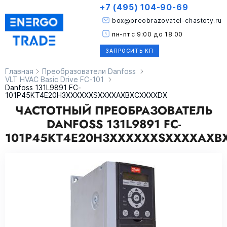
+7 (495) 104-90-69
box@preobrazovatel-chastoty.ru
пн-пт
с 9:00 до 18:00
ЗАПРОСИТЬ КП
Главная
Преобразователи Danfoss
VLT HVAC Basic Drive FC-101
Danfoss 131L9891 FC-
101P45KT4E20H3XXXXXXSXXXXAXBXCXXXXDX
ЧАСТОТНЫЙ ПРЕОБРАЗОВАТЕЛЬ
DANFOSS 131L9891 FC-
101P45KT4E20H3XXXXXXSXXXXAXB