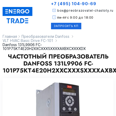
+7 (495) 104-90-69
box@preobrazovatel-chastoty.ru
пн-пт
с 9:00 до 18:00
ЗАПРОСИТЬ КП
Главная
Преобразователи Danfoss
VLT HVAC Basic Drive FC-101
Danfoss 131L9906 FC-
101P75KT4E20H2XXCXXXSXXXXAXBXCXXXXDX
ЧАСТОТНЫЙ ПРЕОБРАЗОВАТЕЛЬ
DANFOSS 131L9906 FC-
101P75KT4E20H2XXCXXXSXXXXAXB