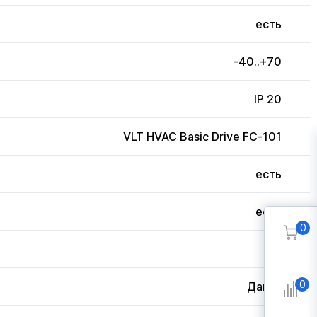
есть
-40..+70
IP 20
VLT HVAC Basic Drive FC-101
есть
есть
0
3
0
Дания