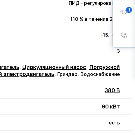
ПИД - регулирование
1
110 % в течение 20 с
-15..+50
3
игатель
,
Циркуляционный насос
,
Погружной
й электродвигатель
,
Гриндер,
Водоснабжение
380 В
90 кВт
есть