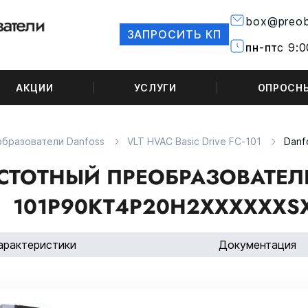
box@preob
ЗАПРОСИТЬ КП
пн-пт
с 9:0
АКЦИИ
УСЛУГИ
ОПРОСН
бразователи Danfoss
VLT HVAC Basic Drive FC-101
Danf
СТОТНЫЙ ПРЕОБРАЗОВАТЕЛЬ 
101P90KT4P20H2XXXXXXS
арактеристики
Документация