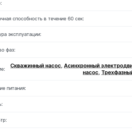
:
чная способность в течение 60 сек:
ура эксплуатации:
о фаз:
Скважинный насос
,
Асинхронный электродв
е:
насос
,
Трехфазны
ие питания:
:
тр: