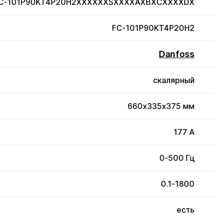
 FC-101P90KT4P20H2XXXXXXSXXXXAXBXCXXXXDX
FC-101P90KT4P20H2
Danfoss
скалярный
660x335x375 мм
177 А
0-500 Гц
0.1-1800
есть