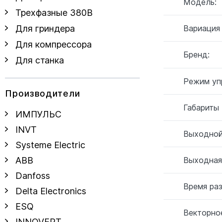
Модель:
Трехфазные 380В
Вариация
Для гриндера
Для компрессора
Бренд:
Для станка
Режим уп
Производители
Габариты
ИМПУЛЬС
INVT
Выходной
Systeme Electric
Выходная
ABB
Danfoss
Время ра
Delta Electronics
ESQ
Векторное
INNOVERT