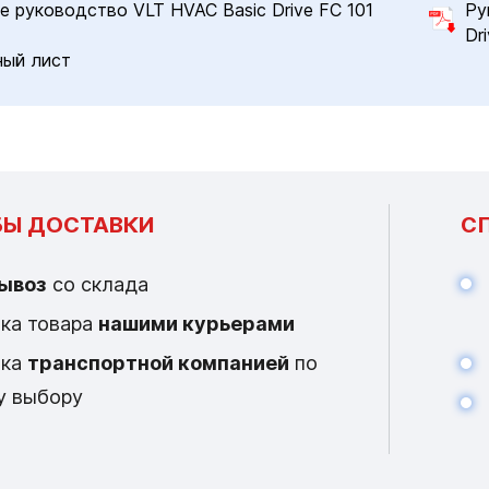
е руководство VLT HVAC Basic Drive FC 101
Ру
Dr
ный лист
Ы ДОСТАВКИ
С
ывоз
со склада
ка товара
нашими курьерами
вка
транспортной компанией
по
у выбору