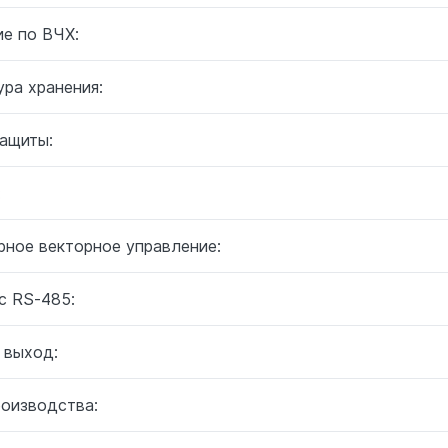
ие по ВЧХ:
ра хранения:
защиты:
:
рное векторное управление:
с RS-485:
 выход:
роизводства: