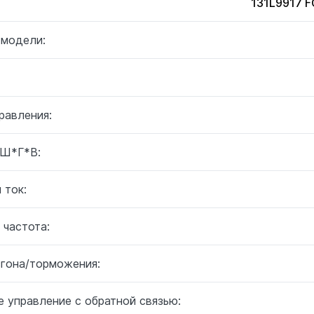
131L9917
 модели:
равления:
 Ш*Г*В:
 ток:
 частота:
згона/торможения:
 управление с обратной связью: