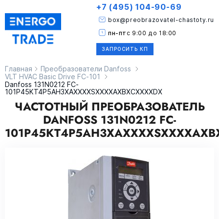
+7 (495) 104-90-69
box@preobrazovatel-chastoty.ru
пн-пт
с 9:00 до 18:00
ЗАПРОСИТЬ КП
Главная
Преобразователи Danfoss
VLT HVAC Basic Drive FC-101
Danfoss 131N0212 FC-
101P45KT4P5AH3XAXXXXSXXXXAXBXCXXXXDX
ЧАСТОТНЫЙ ПРЕОБРАЗОВАТЕЛЬ
DANFOSS 131N0212 FC-
101P45KT4P5AH3XAXXXXSXXXXAXB