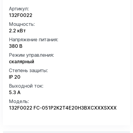
Артикул:
132F0022
Мощность:
2.2 кВт
Напряжение питания:
380 В
Режим управления:
скалярный
Степень защиты:
IP 20
Выходной ток:
5.3 А
Модель:
132F0022 FC-051P2K2T4E20H3BXCXXXSXXX