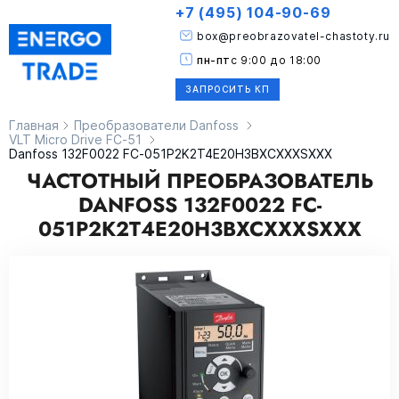
+7 (495) 104-90-69
box@preobrazovatel-chastoty.ru
пн-пт
с 9:00 до 18:00
ЗАПРОСИТЬ КП
Главная
Преобразователи Danfoss
VLT Micro Drive FC-51
Danfoss 132F0022 FC-051P2K2T4E20H3BXCXXXSXXX
ЧАСТОТНЫЙ ПРЕОБРАЗОВАТЕЛЬ
DANFOSS 132F0022 FC-
051P2K2T4E20H3BXCXXXSXXX