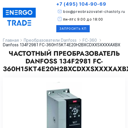
+7 (495) 104-90-69
box@preobrazovatel-chastoty.ru
пн-пт
с 9:00 до 18:00
ЗАПРОСИТЬ КП
Главная
Преобразователи Danfoss
FC-360
Danfoss 134F2981 FC-360H15KT4E20H2BXCDXXSXXXXAXBX
ЧАСТОТНЫЙ ПРЕОБРАЗОВАТЕЛЬ
DANFOSS 134F2981 FC-
360H15KT4E20H2BXCDXXSXXXXAXB