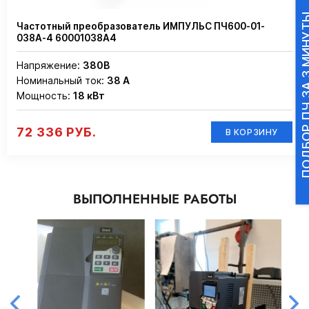
ПОДБОР ПЧ ЗА 3
Частотный преобразователь ИМПУЛЬС ПЧ600-01-
038А-4 60001038А4
Напряжение:
380В
Номинальный ток:
38 А
Мощность:
18 кВт
72 336 РУБ.
В КОРЗИНУ
ВЫПОЛНЕННЫЕ РАБОТЫ