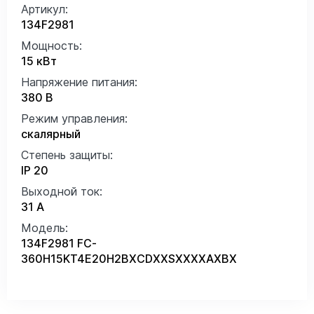
Артикул:
134F2981
Мощность:
15 кВт
Напряжение питания:
380 В
Режим управления:
скалярный
Степень защиты:
IP 20
Выходной ток:
31 А
Модель:
134F2981 FC-
360H15KT4E20H2BXCDXXSXXXXAXBX