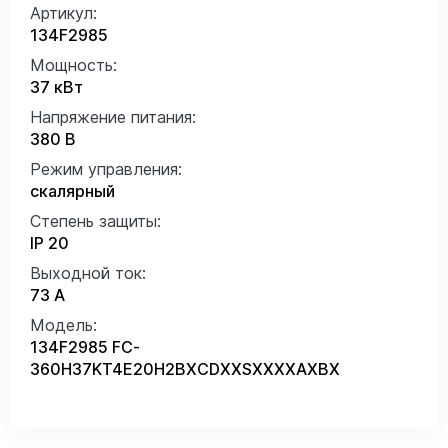
Артикул:
134F2985
Мощность:
37 кВт
Напряжение питания:
380 В
Режим управления:
скалярный
Степень защиты:
IP 20
Выходной ток:
73 А
Модель:
134F2985 FC-
360H37KT4E20H2BXCDXXSXXXXAXBX