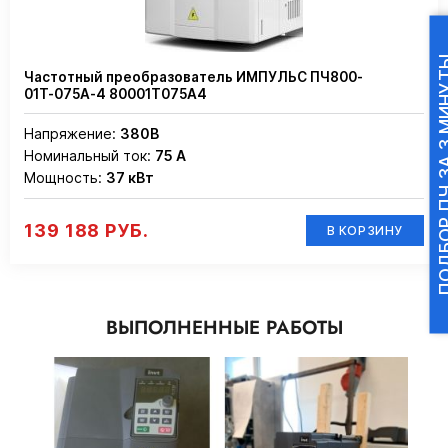
ПОДБОР ПЧ ЗА 
Частотный преобразователь ИМПУЛЬС ПЧ800-
01Т-075А-4 80001Т075А4
Напряжение:
380В
Номинальный ток:
75 А
Мощность:
37 кВт
139 188 РУБ.
В КОРЗИНУ
ВЫПОЛНЕННЫЕ РАБОТЫ