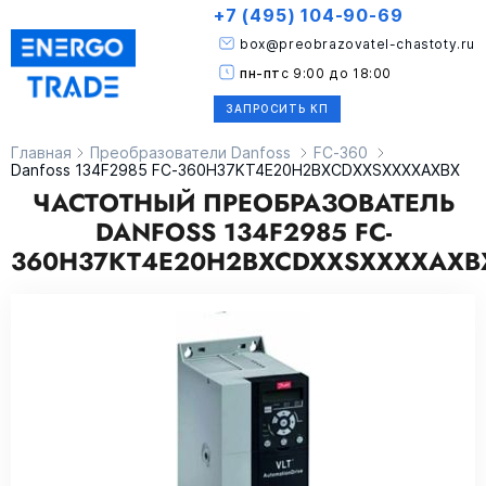
+7 (495) 104-90-69
box@preobrazovatel-chastoty.ru
пн-пт
с 9:00 до 18:00
ЗАПРОСИТЬ КП
Главная
Преобразователи Danfoss
FC-360
Danfoss 134F2985 FC-360H37KT4E20H2BXCDXXSXXXXAXBX
ЧАСТОТНЫЙ ПРЕОБРАЗОВАТЕЛЬ
DANFOSS 134F2985 FC-
360H37KT4E20H2BXCDXXSXXXXAXB