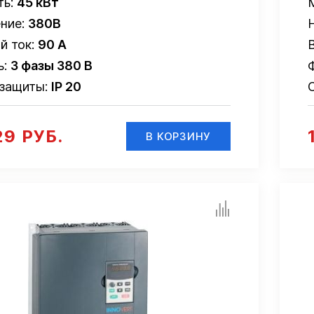
ть:
45 кВт
ние:
380В
й ток:
90 А
ь:
3 фазы 380 В
 защиты:
IP 20
29 РУБ.
В КОРЗИНУ