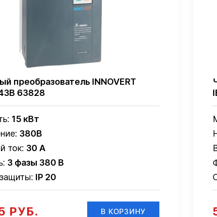
ый преобразователь INNOVERT
43B 63828
ть:
15 кВт
ние:
380В
й ток:
30 А
ь:
3 фазы 380 В
 защиты:
IP 20
5 РУБ.
В КОРЗИНУ