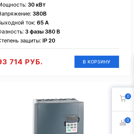
Мощность:
30 кВт
Напряжение:
380В
Выходной ток:
65 А
Фазность:
3 фазы 380 В
Степень защиты:
IP 20
93 714 РУБ.
В КОРЗИНУ
0
0