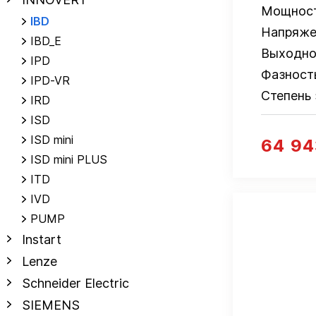
Мощнос
IBD
Напряже
IBD_E
Выходно
IPD
Фазност
IPD-VR
Степень
IRD
ISD
ISD mini
64 94
ISD mini PLUS
ITD
IVD
PUMP
Instart
Lenze
Schneider Electric
SIEMENS