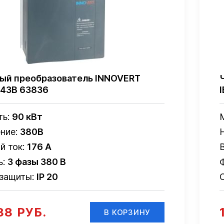
ый преобразователь INNOVERT
43B 63836
ть:
90 кВт
ние:
380В
й ток:
176 А
ь:
3 фазы 380 В
 защиты:
IP 20
88 РУБ.
В КОРЗИНУ