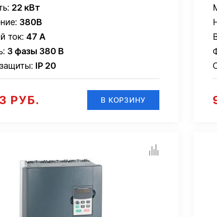
ть:
22 кВт
ние:
380В
й ток:
47 А
ь:
3 фазы 380 В
 защиты:
IP 20
3 РУБ.
В КОРЗИНУ