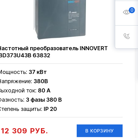
0
Частотный преобразователь INNOVERT
IBD373U43B 63832
Мощность:
37 кВт
Напряжение:
380В
Выходной ток:
80 А
Фазность:
3 фазы 380 В
Степень защиты:
IP 20
112 309 РУБ.
В КОРЗИНУ