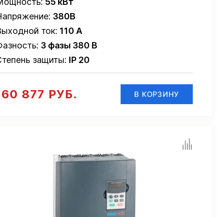
Мощность:
55 кВт
Напряжение:
380В
Выходной ток:
110 А
Фазность:
3 фазы 380 В
Степень защиты:
IP 20
160 877 РУБ.
В КОРЗИНУ