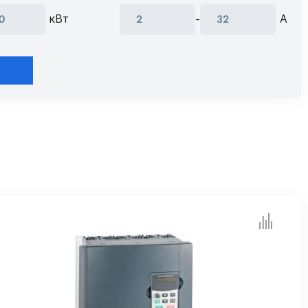
кВт
A
-