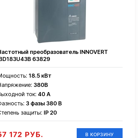
Частотный преобразователь INNOVERT
IBD183U43B 63829
Мощность:
18.5 кВт
Напряжение:
380В
Выходной ток:
40 А
Фазность:
3 фазы 380 В
Степень защиты:
IP 20
57 172 РУБ.
В КОРЗИНУ