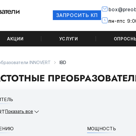
box@preob
ЗАПРОСИТЬ КП
пн-пт
с 9:0
АКЦИИ
УСЛУГИ
ОПРОСН
образователи INNOVERT
IBD
СТОТНЫЕ ПРЕОБРАЗОВАТЕЛИ
ИТЕЛЬ
RT
Показать все
НЕНИЮ
МОЩНОСТЬ