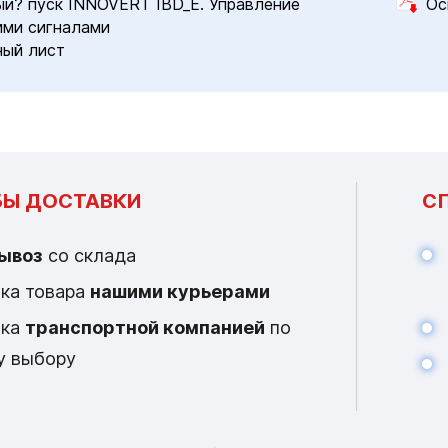
и? пуск INNOVERT IBD_E. Управление
Ос
ми сигналами
ный лист
Ы ДОСТАВКИ
С
ывоз
со склада
ка товара
нашими курьерами
вка
транспортной компанией
по
у выбору