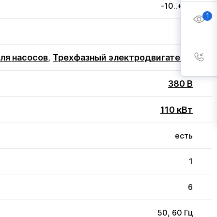
-10..+40
1
3
ля насосов
,
Трехфазный электродвигатель
,
380 В
110 кВт
есть
1
6
50, 60 Гц