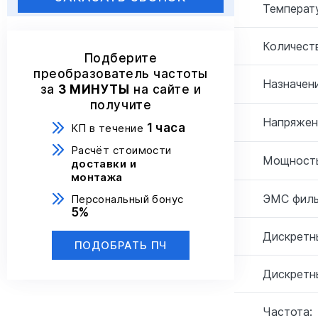
Температ
Количеств
Подберите
преобразователь частоты
Назначени
за
3 МИНУТЫ
на сайте и
получите
Напряжен
1 часа
КП в течение
Расчёт стоимости
Мощность
доставки и
монтажа
ЭМС филь
Персональный бонус
5%
Дискретн
ПОДОБРАТЬ ПЧ
Дискретн
Частота: