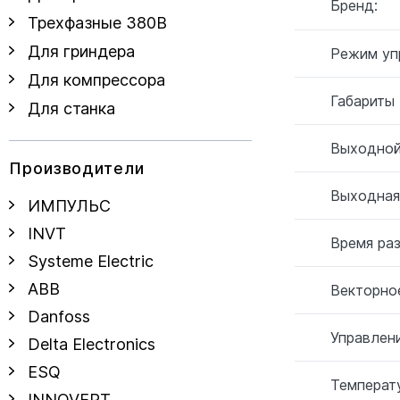
Бренд:
Трехфазные 380В
Для гриндера
Режим уп
Для компрессора
Габариты
Для станка
Выходной
Производители
Выходная
ИМПУЛЬС
INVT
Время ра
Systeme Electric
ABB
Векторное
Danfoss
Управлен
Delta Electronics
ESQ
Температу
INNOVERT