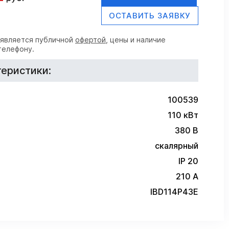
ОСТАВИТЬ ЗАЯВКУ
 является публичной
офертой
, цены и наличие
телефону.
еристики:
100539
110 кВт
380 В
скалярный
IP 20
210 А
IBD114P43E