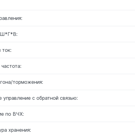
равления:
 Ш*Г*В:
 ток:
 частота:
згона/торможения:
 управление с обратной связью:
ие по ВЧХ:
ра хранения: