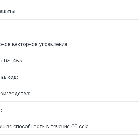
защиты:
:
рное векторное управление:
с RS-485:
 выход:
роизводства:
:
чная способность в течение 60 сек: