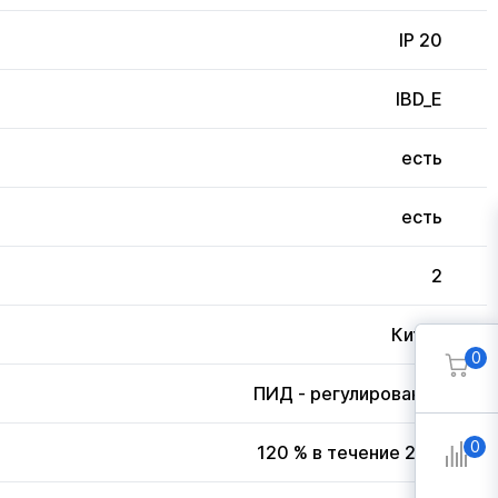
IP 20
IBD_E
есть
есть
2
Китай
0
ПИД - регулирование
0
120 % в течение 20 с