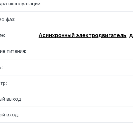
ура эксплуатации:
о фаз:
Асинхронный электродвигатель
,
д
е:
ие питания:
:
тр:
ый выход:
ый вход: