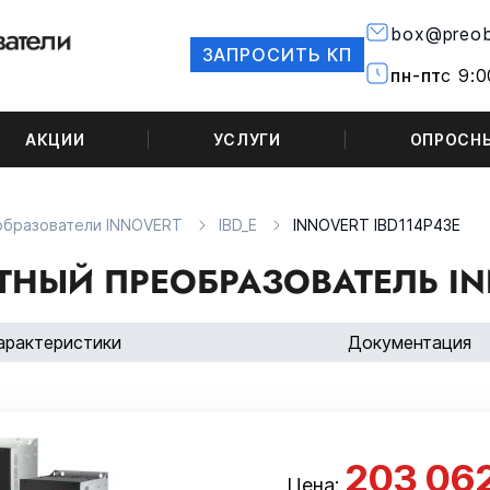
box@preob
ЗАПРОСИТЬ КП
пн-пт
с 9:0
АКЦИИ
УСЛУГИ
ОПРОСН
образователи INNOVERT
IBD_E
INNOVERT IBD114P43E
ТНЫЙ ПРЕОБРАЗОВАТЕЛЬ INN
арактеристики
Документация
203 06
Цена: