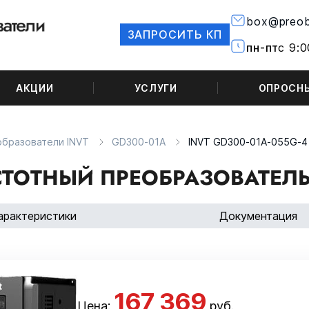
box@preob
ЗАПРОСИТЬ КП
пн-пт
с 9:0
АКЦИИ
УСЛУГИ
ОПРОСН
образователи INVT
GD300-01A
INVT GD300-01A-055G-4
ТОТНЫЙ ПРЕОБРАЗОВАТЕЛЬ 
арактеристики
Документация
167 369
Цена:
руб.