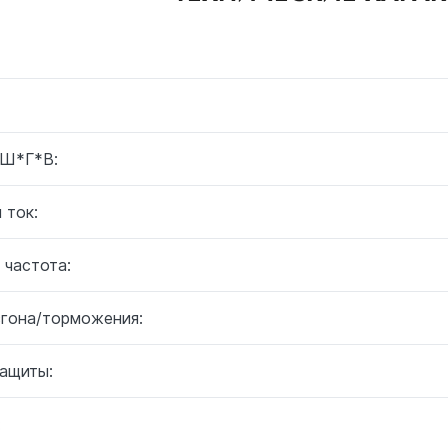
 Ш*Г*В:
 ток:
 частота:
згона/торможения:
защиты:
: