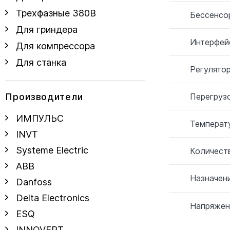
Трехфазные 380В
Бессенсо
Для гриндера
Интерфей
Для компрессора
Для станка
Регулятор
Перегрузо
Производители
ИМПУЛЬС
Температ
INVT
Systeme Electric
Количеств
ABB
Назначени
Danfoss
Delta Electronics
Напряжен
ESQ
INNOVERT