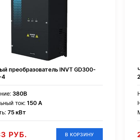
ый преобразователь INVT GD300-
-4
ние:
380В
ьный ток:
150 А
ть:
75 кВт
33 РУБ.
В КОРЗИНУ