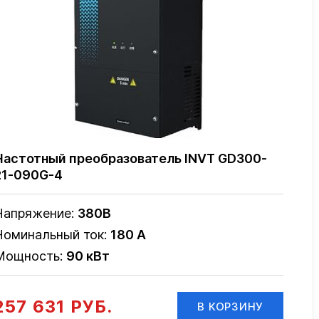
Частотный преобразователь INVT GD300-
21-090G-4
Напряжение:
380В
Номинальный ток:
180 А
Мощность:
90 кВт
257 631 РУБ.
В КОРЗИНУ