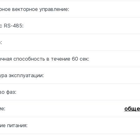
рное векторное управление:
с RS-485:
:
чная способность в течение 60 сек:
ура эксплуатации:
о фаз:
обще
е:
ие питания: