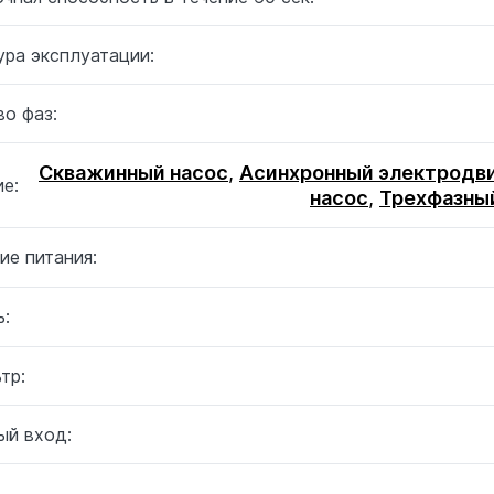
ура эксплуатации:
о фаз:
Скважинный насос
,
Асинхронный электродв
е:
насос
,
Трехфазны
ие питания:
:
тр:
ый вход: