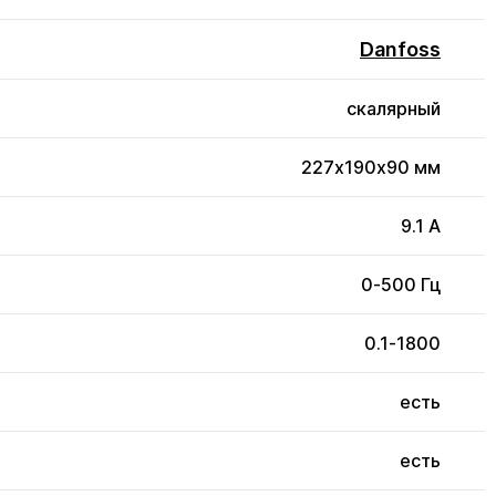
Danfoss
скалярный
227x190x90 мм
9.1 А
0-500 Гц
0.1-1800
есть
есть