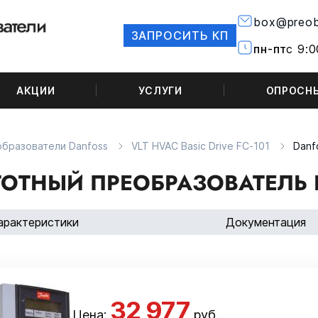
box@preob
ЗАПРОСИТЬ КП
пн-пт
с 9:0
АКЦИИ
УСЛУГИ
ОПРОСН
бразователи Danfoss
VLT HVAC Basic Drive FC-101
Danf
ОТНЫЙ ПРЕОБРАЗОВАТЕЛЬ D
арактеристики
Документация
32 977
Цена:
руб.