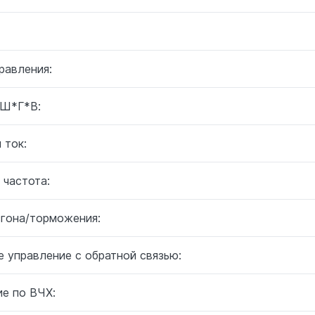
равления:
 Ш*Г*В:
 ток:
 частота:
згона/торможения:
 управление с обратной связью:
ие по ВЧХ: