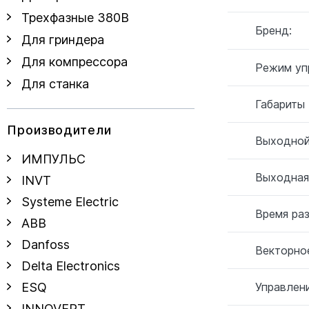
Трехфазные 380В
Бренд:
Для гриндера
Для компрессора
Режим уп
Для станка
Габариты
Производители
Выходной
ИМПУЛЬС
Выходная
INVT
Systeme Electric
Время ра
ABB
Danfoss
Векторное
Delta Electronics
Управлен
ESQ
INNOVERT