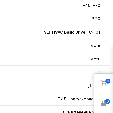
-40..+70
IP 20
VLT HVAC Basic Drive FC-101
есть
есть
3
0
Дания
ПИД - регулирование
0
110 % в течение 20 с