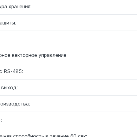
ра хранения:
защиты:
:
рное векторное управление:
с RS-485:
 выход:
роизводства:
:
чная способность в течение 60 сек: