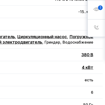
1
-15..+50
3
игатель
,
Циркуляционный насос
,
Погружной
й электродвигатель
,
Гриндер,
Водоснабжение
380 В
4 кВт
есть
6
50 Гц