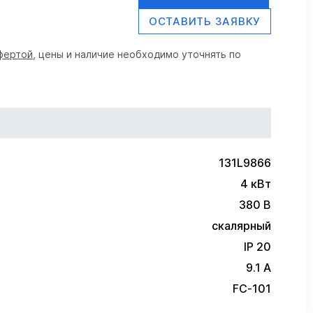
ОСТАВИТЬ ЗАЯВКУ
фертой
, цены и наличие необходимо уточнять по
131L9866
4 кВт
380 В
скалярный
IP 20
9.1 А
FC-101