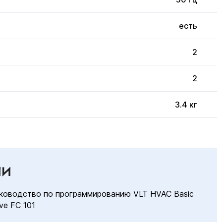
есть
2
2
3.4 кг
ИИ
ководство по программированию VLT HVAC Basic
ive FC 101